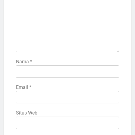
Nama
*
Email
*
Situs Web
5
MUI Sulsel dan LPH Madani
Indonesia Tetapkan Empat