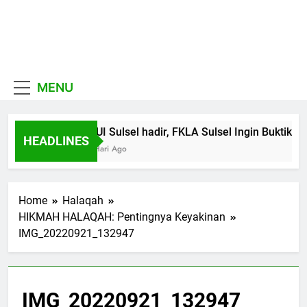
Skip
to
MUI
content
Khadimul Ummah wa
Sulawesi
Shadiqul Hukuuma
MENU
Selatan
MUI Sulsel hadir, FKLA Sulsel Ingin Buktikan
HEADLINES
6 Hari Ago
Home
Halaqah
HIKMAH HALAQAH: Pentingnya Keyakinan
IMG_20220921_132947
IMG_20220921_132947