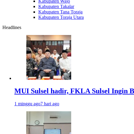
Kabupaten Wajo
Kabupaten Takalar
Kabupaten Tana Toraja
Kabupaten Toraja Utara
Headlines
MUI Sulsel hadir, FKLA Sulsel Ingin 
1 minggu ago
7 hari ago