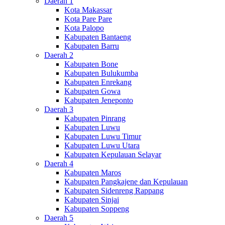
Daerah 1
Kota Makassar
Kota Pare Pare
Kota Palopo
Kabupaten Bantaeng
Kabupaten Barru
Daerah 2
Kabupaten Bone
Kabupaten Bulukumba
Kabupaten Enrekang
Kabupaten Gowa
Kabupaten Jeneponto
Daerah 3
Kabupaten Pinrang
Kabupaten Luwu
Kabupaten Luwu Timur
Kabupaten Luwu Utara
Kabupaten Kepulauan Selayar
Daerah 4
Kabupaten Maros
Kabupaten Pangkajene dan Kepulauan
Kabupaten Sidenreng Rappang
Kabupaten Sinjai
Kabupaten Soppeng
Daerah 5