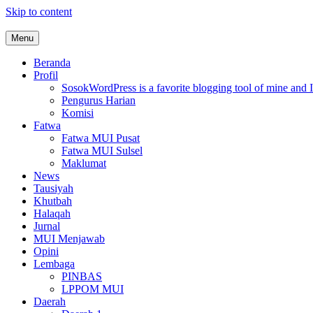
Skip to content
Menu
MUI Sulawesi Selatan
Khadimul Ummah wa Shadiqul Hukuuma
Beranda
Profil
Sosok
WordPress is a favorite blogging tool of mine and I
Pengurus Harian
Komisi
Fatwa
Fatwa MUI Pusat
Fatwa MUI Sulsel
Maklumat
News
Tausiyah
Khutbah
Halaqah
Jurnal
MUI Menjawab
Opini
Lembaga
PINBAS
LPPOM MUI
Daerah