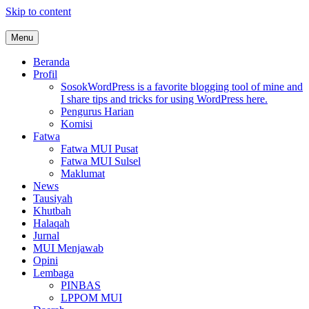
Skip to content
Menu
MUI Sulawesi Selatan
Khadimul Ummah wa Shadiqul Hukuuma
Beranda
Profil
Sosok
WordPress is a favorite blogging tool of mine and
I share tips and tricks for using WordPress here.
Pengurus Harian
Komisi
Fatwa
Fatwa MUI Pusat
Fatwa MUI Sulsel
Maklumat
News
Tausiyah
Khutbah
Halaqah
Jurnal
MUI Menjawab
Opini
Lembaga
PINBAS
LPPOM MUI