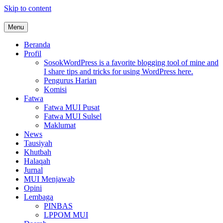
Skip to content
Menu
MUI Sulawesi Selatan
Khadimul Ummah wa Shadiqul Hukuuma
Beranda
Profil
Sosok
WordPress is a favorite blogging tool of mine and
I share tips and tricks for using WordPress here.
Pengurus Harian
Komisi
Fatwa
Fatwa MUI Pusat
Fatwa MUI Sulsel
Maklumat
News
Tausiyah
Khutbah
Halaqah
Jurnal
MUI Menjawab
Opini
Lembaga
PINBAS
LPPOM MUI