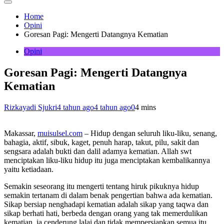
Home
Opini
Goresan Pagi: Mengerti Datangnya Kematian
Opini
Goresan Pagi: Mengerti Datangnya
Kematian
Rizkayadi Sjukri
4 tahun ago
4 tahun ago
0
4 mins
Makassar,
muisulsel.com
– Hidup dengan seluruh liku-liku, senang,
bahagia, aktif, sibuk, kaget, penuh harap, takut, pilu, sakit dan
sengsara adalah bukti dan dalil adamya kematian. Allah swt
menciptakan liku-liku hidup itu juga menciptakan kembalikannya
yaitu ketiadaan.
Semakin seseorang itu mengerti tentang hiruk pikuknya hidup
semakin tertanam di dalam benak pengertian bahwa ada kematian.
Sikap bersiap nenghadapi kematian adalah sikap yang taqwa dan
sikap berhati hati, berbeda dengan orang yang tak memerdulikan
kematian, ia cenderung lalai dan tidak mempersiapkan semua itu.