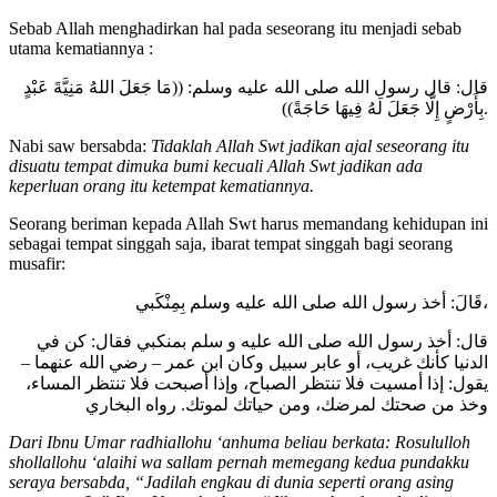
Sebab Allah menghadirkan hal pada seseorang itu menjadi sebab
utama kematiannya :
قال: قال رسول الله صلى الله عليه وسلم: ((مَا جَعَلَ اللهُ مَنِيَّةَ عَبْدٍ
بِأَرْضٍ إِلَّا جَعَلَ لَهُ فِيهَا حَاجَةً)).
Nabi saw bersabda:
Tidaklah Allah Swt jadikan ajal seseorang itu
disuatu tempat dimuka bumi kecuali Allah Swt jadikan ada
keperluan orang itu ketempat kematiannya.
Seorang beriman kepada Allah Swt harus memandang kehidupan ini
sebagai tempat singgah saja, ibarat tempat singgah bagi seorang
musafir:
قَالَ: أخذ رسول الله صلى الله عليه وسلم بِمِنْكَبي،
قال: أخذ رسول الله صلى الله عليه و سلم بمنكبي فقال: كن في
الدنيا كأنك غريب، أو عابر سبيل وكان ابن عمر – رضي الله عنهما –
يقول: إذا أمسيت فلا تنتظر الصباح، وإذا أصبحت فلا تنتظر المساء،
وخذ من صحتك لمرضك، ومن حياتك لموتك. رواه البخاري
Dari Ibnu Umar radhiallohu ‘anhuma beliau berkata: Rosululloh
shollallohu ‘alaihi wa sallam pernah memegang kedua pundakku
seraya bersabda, “Jadilah engkau di dunia seperti orang asing