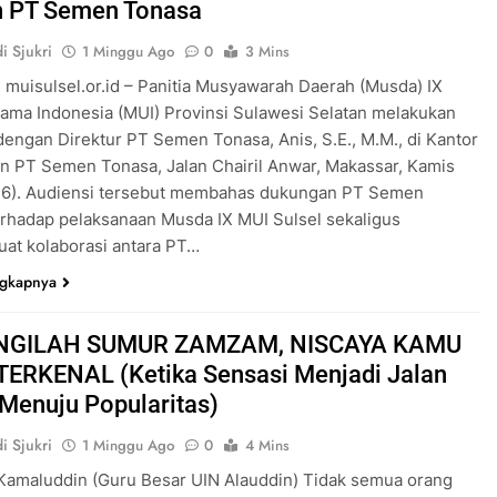
 PT Semen Tonasa
i Sjukri
1 Minggu Ago
0
3 Mins
 muisulsel.or.id – Panitia Musyawarah Daerah (Musda) IX
lama Indonesia (MUI) Provinsi Sulawesi Selatan melakukan
dengan Direktur PT Semen Tonasa, Anis, S.E., M.M., di Kantor
n PT Semen Tonasa, Jalan Chairil Anwar, Makassar, Kamis
26). Audiensi tersebut membahas dukungan PT Semen
rhadap pelaksanaan Musda IX MUI Sulsel sekaligus
at kolaborasi antara PT…
ngkapnya
NGILAH SUMUR ZAMZAM, NISCAYA KAMU
ERKENAL (Ketika Sensasi Menjadi Jalan
 Menuju Popularitas)
i Sjukri
1 Minggu Ago
0
4 Mins
Kamaluddin (Guru Besar UIN Alauddin) Tidak semua orang