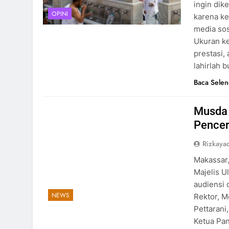
ingin dik
OPINI
karena ke
media sos
Ukuran ke
prestasi,
lahirlah 
Baca Sele
Musda 
Pencer
Rizkayad
Makassar,
Majelis U
audiensi d
NEWS
Rektor, M
Pettarani
Ketua Pan