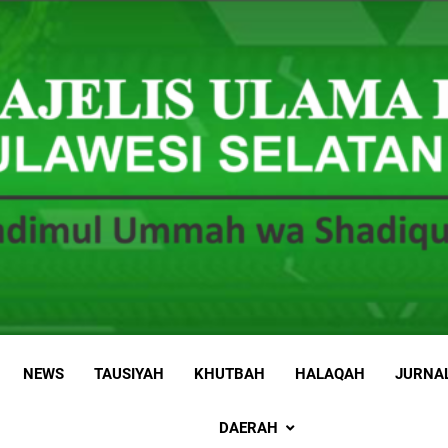
 Sulawesi Selatan
 Ummah wa Shadiqul Hukuuma
NEWS
TAUSIYAH
KHUTBAH
HALAQAH
JURNA
DAERAH