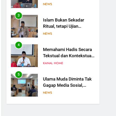
Ketundukan kepada Allah
NEWS
4
Memahami Hadis Secara
Tekstual dan Kontekstual,
Jangan Saling
KANAL HOME
Menyalahkan
5
Ulama Muda Diminta Tak
Gagap Media Sosial,
Dakwah Harus Hadir di
NEWS
Ruang Digital
6
Ulama Jangan Hanya
Bicara, Saatnya Gagasan
Naik Kelas Lewat Artikel
NEWS
Ilmiah
7
Ketua MUI: Penguasaan
Bahasa Arab Jadi Bekal