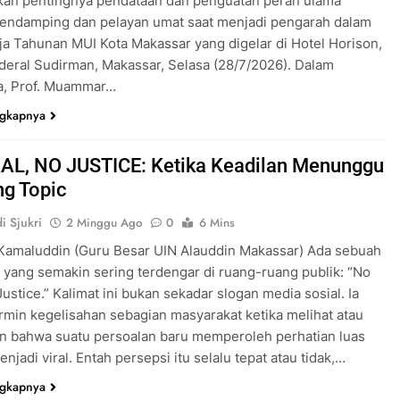
an pentingnya pendataan dan penguatan peran ulama
pendamping dan pelayan umat saat menjadi pengarah dalam
ja Tahunan MUI Kota Makassar yang digelar di Hotel Horison,
deral Sudirman, Makassar, Selasa (28/7/2026). Dalam
a, Prof. Muammar…
ngkapnya
AL, NO JUSTICE: Ketika Keadilan Menunggu
ng Topic
i Sjukri
2 Minggu Ago
0
6 Mins
Kamaluddin (Guru Besar UIN Alauddin Makassar) Ada sebuah
yang semakin sering terdengar di ruang-ruang publik: “No
Justice.” Kalimat ini bukan sekadar slogan media sosial. Ia
rmin kegelisahan sebagian masyarakat ketika melihat atau
n bahwa suatu persoalan baru memperoleh perhatian luas
njadi viral. Entah persepsi itu selalu tepat atau tidak,…
ngkapnya