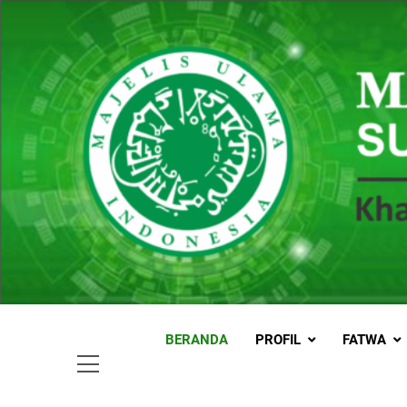
Skip
to
content
MUI
Khadimul
BERANDA
PROFIL
FATWA