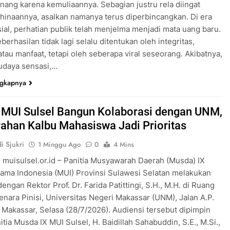
enang karena kemuliaannya. Sebagian justru rela diingat
hinaannya, asalkan namanya terus diperbincangkan. Di era
ial, perhatian publik telah menjelma menjadi mata uang baru.
berhasilan tidak lagi selalu ditentukan oleh integritas,
 atau manfaat, tetapi oleh seberapa viral seseorang. Akibatnya,
budaya sensasi,…
ngkapnya
MUI Sulsel Bangun Kolaborasi dengan UNM,
ahan Kalbu Mahasiswa Jadi Prioritas
i Sjukri
1 Minggu Ago
0
4 Mins
 muisulsel.or.id – Panitia Musyawarah Daerah (Musda) IX
lama Indonesia (MUI) Provinsi Sulawesi Selatan melakukan
engan Rektor Prof. Dr. Farida Patittingi, S.H., M.H. di Ruang
enara Pinisi, Universitas Negeri Makassar (UNM), Jalan A.P.
, Makassar, Selasa (28/7/2026). Audiensi tersebut dipimpin
itia Musda IX MUI Sulsel, H. Baidillah Sahabuddin, S.E., M.Si.,