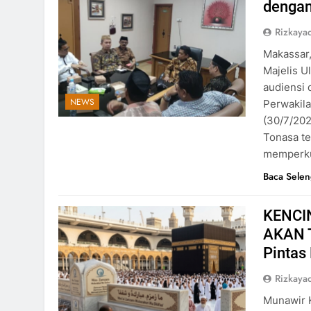
dengan
Rizkayad
Makassar,
Majelis U
audiensi 
NEWS
Perwakila
(30/7/20
Tonasa te
memperku
Baca Sele
KENCI
AKAN T
Pintas
Rizkayad
Munawir 