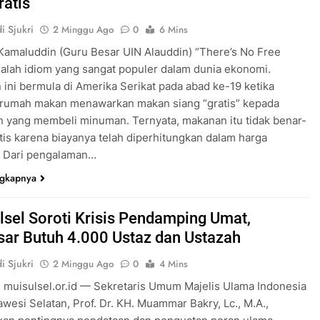
ratis
i Sjukri
2 Minggu Ago
0
6 Mins
amaluddin (Guru Besar UIN Alauddin) “There’s No Free
alah idiom yang sangat populer dalam dunia ekonomi.
ini bermula di Amerika Serikat pada abad ke-19 ketika
 rumah makan menawarkan makan siang “gratis” kepada
 yang membeli minuman. Ternyata, makanan itu tidak benar-
tis karena biayanya telah diperhitungkan dalam harga
 Dari pengalaman…
ngkapnya
lsel Soroti Krisis Pendamping Umat,
ar Butuh 4.000 Ustaz dan Ustazah
i Sjukri
2 Minggu Ago
0
4 Mins
 muisulsel.or.id — Sekretaris Umum Majelis Ulama Indonesia
awesi Selatan, Prof. Dr. KH. Muammar Bakry, Lc., M.A.,