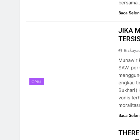
bersama
Baca Sele
JIKA 
TERSI
Rizkayad
Munawir K
SAW. pern
mengguncang sendi-se
OPINI
engkau ti
Bukhari) 
vonis ter
moralitas
Baca Sele
THERE’