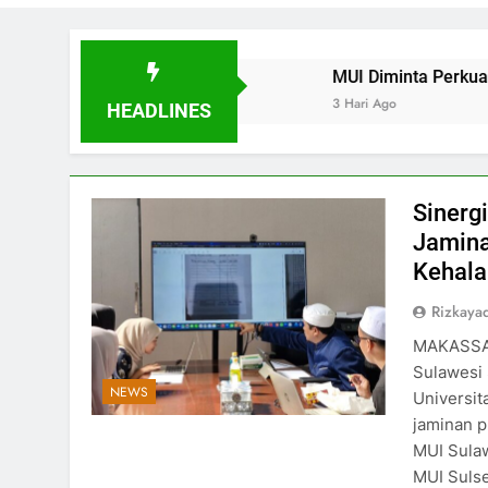
hteraan
MUI Diminta Perkuat Metodologi Fa
3 Hari Ago
HEADLINES
Sinerg
Jamina
Kehala
Rizkayad
​​MAKASSA
Sulawesi 
NEWS
Universi
jaminan p
MUI Sulaw
MUI Sulse