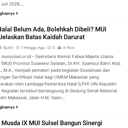
 Juli 2026….
ngkapnya
Halal Belum Ada, Bolehkah Dibeli? MUI
 Jelaskan Batas Kaidah Darurat
i Sjukri
1 Minggu Ago
0
6 Mins
 muisulsel.or.id – Sekretaris Komisi Fatwa Majelis Ulama
 (MUI) Provinsi Sulawesi Selatan, Dr.KH. Syamsul Bahri Abd.
., M.A., menjadi pemateri pada kegiatan Sosialisasi dan
ngan Sertifikasi Halal bagi UMKM Makassar yang
arakan oleh Lembaga Pemeriksa Halal (LPH) UIN Alauddin
 Kegiatan tersebut berlangsung di Gedung Senat Rektorat
din Makassar, Jalan H.M. Yasin…
ngkapnya
a Musda IX MUI Sulsel Bangun Sinergi