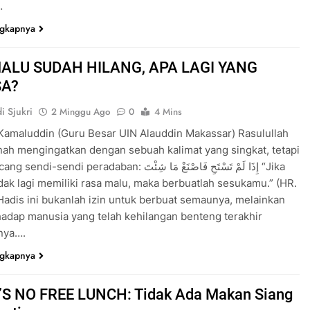
…
ngkapnya
MALU SUDAH HILANG, APA LAGI YANG
SA?
i Sjukri
2 Minggu Ago
0
4 Mins
amaluddin (Guru Besar UIN Alauddin Makassar) Rasulullah
ah mengingatkan dengan sebuah kalimat yang singkat, tetapi
ndi peradaban: إِذَا لَمْ تَسْتَحِ فَاصْنَعْ مَا شِئْتَ “Jika
dak lagi memiliki rasa malu, maka berbuatlah sesukamu.” (HR.
Hadis ini bukanlah izin untuk berbuat semaunya, melainkan
hadap manusia yang telah kehilangan benteng terakhir
nya….
ngkapnya
S NO FREE LUNCH: Tidak Ada Makan Siang