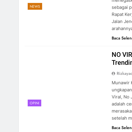
menegask
NEWS
sebagai 
Rapat Ker
Jalan Jen
arahanny
Baca Sele
NO VIR
Trendi
Rizkayad
Munawir 
ungkapan 
Viral, No 
OPINI
adalah ce
merasaka
setelah me
Baca Sele