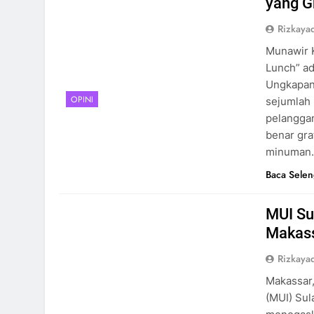
yang G
Rizkayad
Munawir K
Lunch” ad
Ungkapan 
OPINI
sejumlah
pelanggan
benar gra
minuman.
Baca Sele
MUI Su
Makass
Rizkayad
Makassar,
(MUI) Sul