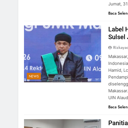
Jumat, 31
Baca Sele
Label 
Sulsel
Rizkayad
Makassar,
Indonesia
Hamid, Lc
NEWS
Pendampi
diselengg
Makassar.
UIN Alaud
Baca Sele
Paniti