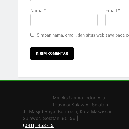
Nama
*
Email
*
Simpan nama, email, dan situs web saya pada p
Majelis Ulama Indonesia
Provinsi Sulawesi Selatan
Jl. Masjid Raya, Bontoala, Kota Makassar,
Sulawesi Selatan, 90156 |
(0411) 453715
|