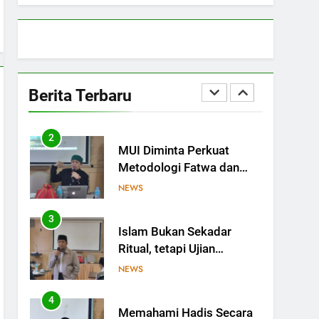
Program PKU MUI,
Tekankan Peran Ulama di
NEWS
Tengah Perubahan Zaman
1
MES dan Ekosistem Halal:
Saatnya Kolaborasi
Berita Terbaru
Berbuah Kesejahteraan
OPINI
2
MUI Diminta Perkuat
Metodologi Fatwa dan
Jaga Independensi dalam
NEWS
Menetapkan Hukum
3
Islam Bukan Sekadar
Ritual, tetapi Ujian
Ketundukan kepada Allah
NEWS
4
Memahami Hadis Secara