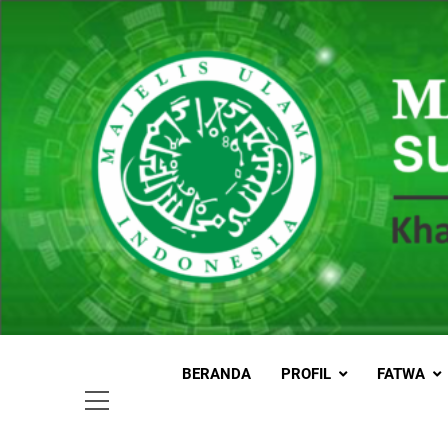
Skip
to
content
MUI
Khadimul
BERANDA
PROFIL
FATWA