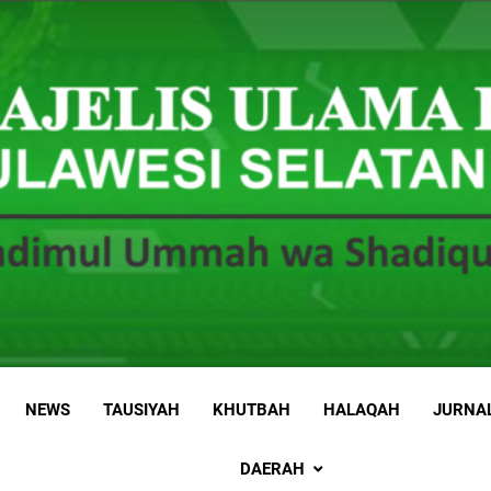
 Sulawesi Selatan
 Ummah wa Shadiqul Hukuuma
NEWS
TAUSIYAH
KHUTBAH
HALAQAH
JURNA
DAERAH