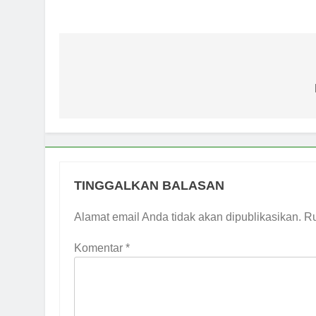
Sinergi MUI 
7 Hari Ago
Label Halal 
7 Hari Ago
Navigasi
Panitia Musd
pos
7 Hari Ago
KENCINGILAH
Popularitas)
1 Minggu Ago
Musda MUI Su
1 Minggu Ago
TINGGALKAN BALASAN
Alamat email Anda tidak akan dipublikasikan.
Ru
Komentar
*