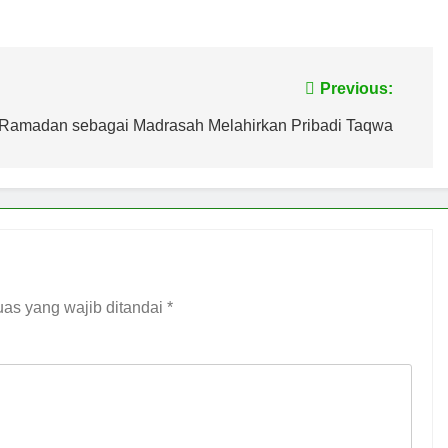
Sulsel dan LPH Unhas Perkuat Jaminan Produk Halal, Sidang 
Belum Ada, Bolehkah Dibeli? MUI Sulsel Jelaskan Batas Kaidah
Previous:
a IX MUI Sulsel Bangun Sinergi dengan PT Semen Tonasa
Ramadan sebagai Madrasah Melahirkan Pribadi Taqwa
 SUMUR ZAMZAM, NISCAYA KAMU AKAN TERKENAL (Ketika S
lsel Bangun Kolaborasi dengan UNM, Pencerahan Kalbu Mahas
as yang wajib ditandai
*