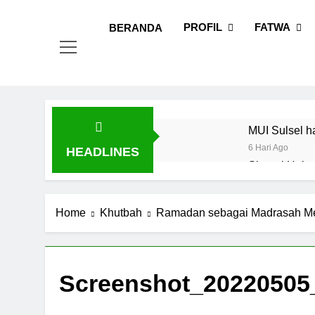
Skip
MUI
Khadimul
to
PROFIL
FATWA
BERANDA
content
MUI Sulsel h
6 Hari Ago
HEADLINES
Sinergi Heba
Fatwa
6 Hari Ago
Tingkatkan D
Home
Khutbah
Ramadan sebagai Madrasah Mel
6 Hari Ago
Dari Vaksin 
6 Hari Ago
Screenshot_20220505
MUI Sulsel d
6 Hari Ago