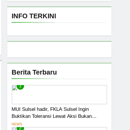
Fatwa Tetapkan Kehalalan 7 Pelaku Usaha
INFO TERKINI
 Darurat
ensasi Menjadi Jalan Pintas Menuju
iswa Jadi Prioritas
Berita Terbaru
1
MUI Sulsel hadir, FKLA Sulsel Ingin
Buktikan Toleransi Lewat Aksi Bukan
Seremoni
NEWS
2