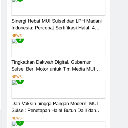
Sinergi Hebat MUI Sulsel dan LPH Madani
Indonesia: Percepat Sertifikasi Halal, 4
Pelaku Usaha Mikro Lulus Sidang Fatwa
NEWS
3
Tingkatkan Dakwah Digital, Gubernur
Sulsel Beri Motor untuk Tim Media MUI
Sulawesi Selatan
NEWS
4
Dari Vaksin hingga Pangan Modern, MUI
Sulsel: Penetapan Halal Butuh Dalil dan
Sains
NEWS
5