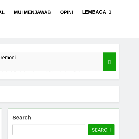
LEMBAGA
AL
MUI MENJAWAB
OPINI
eremoni
alal, 4 Pelaku Usaha Mikro Lulus Sidang
I Sulawesi Selatan
l dan Sains
Search
SEARCH