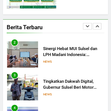
1
MUI Sulsel hadir, FKLA Sulsel
Ingin Buktikan Toleransi Lewat
Berita Terbaru
Aksi Bukan Seremoni
NEWS
2
Sinergi Hebat MUI Sulsel dan
LPH Madani Indonesia:
Percepat Sertifikasi Halal, 4
NEWS
Pelaku Usaha Mikro Lulus
Sidang Fatwa
3
Tingkatkan Dakwah Digital,
Gubernur Sulsel Beri Motor
untuk Tim Media MUI Sulawesi
NEWS
Selatan
4