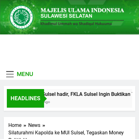
Skip
to
content
MUI
Khadimul Ummah wa
Sulawesi
Shadiqul Hukuuma
MENU
Selatan
MUI Sulsel hadir, FKLA Sulsel Ingin Buktikan Tol
HEADLINES
6 Hari Ago
Home
News
Silaturahmi Kapolda ke MUI Sulsel, Tegaskan Money