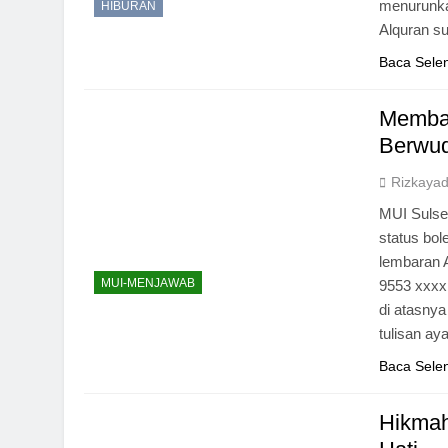
menurunka
HIBURAN
Alquran s
Baca Sele
Membac
Berwu
Rizkayadi
MUI Sulse
status bo
lembaran 
MUI-MENJAWAB
9553 xxxx
di atasnya
tulisan ay
Baca Sele
Hikmah