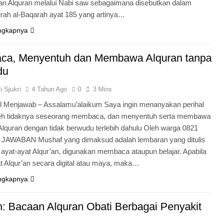
n Alquran melalui Nabi saw sebagaimana disebutkan dalam
urah al-Baqarah ayat 185 yang artinya…
ngkapnya
a, Menyentuh dan Membawa Alquran tanpa
du
 Sjukri
4 Tahun Ago
0
3 Mins
l Menjawab – Assalamu’alaikum Saya ingin menanyakan perihal
leh tidaknya seseorang membaca, dan menyentuh serta membawa
Alquran dengan tidak berwudu terlebih dahulu Oleh warga 0821
 JAWABAN Mushaf yang dimaksud adalah lembaran yang ditulis
 ayat-ayat Alqur’an, digunakan membaca ataupun belajar. Apabila
at Alqur’an secara digital atau maya, maka…
ngkapnya
: Bacaan Alquran Obati Berbagai Penyakit