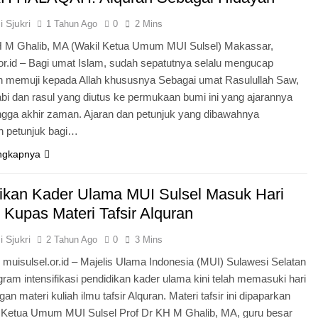
 Sjukri
1 Tahun Ago
0
2 Mins
H M Ghalib, MA (Wakil Ketua Umum MUI Sulsel) Makassar,
or.id – Bagi umat Islam, sudah sepatutnya selalu mengucap
n memuji kepada Allah khususnya Sebagai umat Rasulullah Saw,
bi dan rasul yang diutus ke permukaan bumi ini yang ajarannya
ingga akhir zaman. Ajaran dan petunjuk yang dibawahnya
 petunjuk bagi…
ngkapnya
ikan Kader Ulama MUI Sulsel Masuk Hari
 Kupas Materi Tafsir Alquran
 Sjukri
2 Tahun Ago
0
3 Mins
muisulsel.or.id – Majelis Ulama Indonesia (MUI) Sulawesi Selatan
ram intensifikasi pendidikan kader ulama kini telah memasuki hari
an materi kuliah ilmu tafsir Alquran. Materi tafsir ini dipaparkan
l Ketua Umum MUI Sulsel Prof Dr KH M Ghalib, MA, guru besar