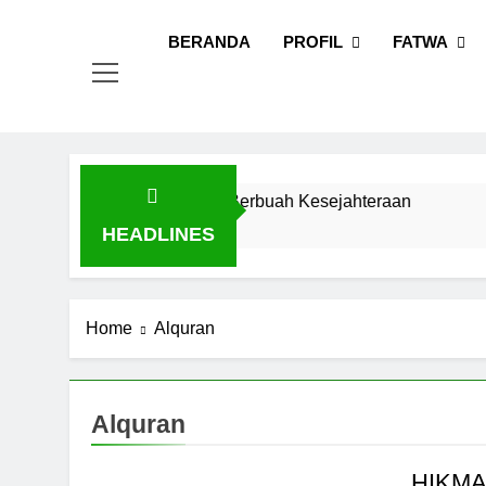
Skip
MUI
Khadimul
to
BERANDA
PROFIL
FATWA
content
 Saatnya Kolaborasi Berbuah Kesejahteraan
M
3
HEADLINES
Home
Alquran
Alquran
HIKMA