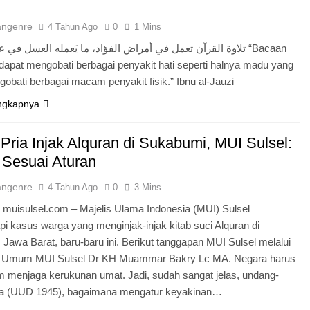
angenre
4 Tahun Ago
0
1 Mins
تلاوة القرآن تعمل في أمراض الفؤاد، ما يَعمله العسل في  “Bacaan
dapat mengobati berbagai penyakit hati seperti halnya madu yang
obati berbagai macam penyakit fisik.” Ibnu al-Jauzi
ngkapnya
 Pria Injak Alquran di Sukabumi, MUI Sulsel:
 Sesuai Aturan
angenre
4 Tahun Ago
0
3 Mins
 muisulsel.com – Majelis Ulama Indonesia (MUI) Sulsel
 kasus warga yang menginjak-injak kitab suci Alquran di
Jawa Barat, baru-baru ini. Berikut tanggapan MUI Sulsel melalui
s Umum MUI Sulsel Dr KH Muammar Bakry Lc MA. Negara harus
m menjaga kerukunan umat. Jadi, sudah sangat jelas, undang-
ta (UUD 1945), bagaimana mengatur keyakinan…