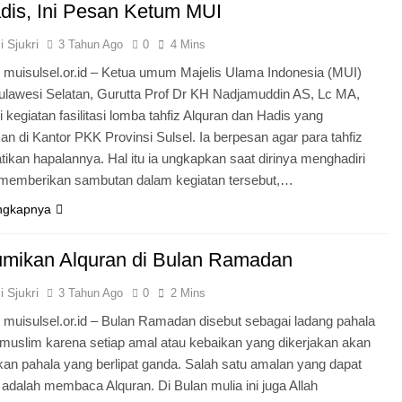
dis, Ini Pesan Ketum MUI
 Sjukri
3 Tahun Ago
0
4 Mins
 muisulsel.or.id – Ketua umum Majelis Ulama Indonesia (MUI)
Sulawesi Selatan, Gurutta Prof Dr KH Nadjamuddin AS, Lc MA,
 kegiatan fasilitasi lomba tahfiz Alquran dan Hadis yang
an di Kantor PKK Provinsi Sulsel. Ia berpesan agar para tahfiz
kan hapalannya. Hal itu ia ungkapkan saat dirinya menghadiri
 memberikan sambutan dalam kegiatan tersebut,…
ngkapnya
ikan Alquran di Bulan Ramadan
 Sjukri
3 Tahun Ago
0
2 Mins
muisulsel.or.id – Bulan Ramadan disebut sebagai ladang pahala
 muslim karena setiap amal atau kebaikan yang dikerjakan akan
an pahala yang berlipat ganda. Salah satu amalan yang dapat
 adalah membaca Alquran. Di Bulan mulia ini juga Allah