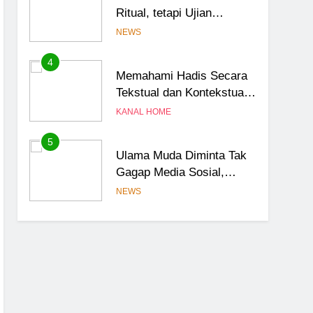
Ritual, tetapi Ujian
Ketundukan kepada Allah
NEWS
4
Memahami Hadis Secara
Tekstual dan Kontekstual,
Jangan Saling
KANAL HOME
Menyalahkan
5
Ulama Muda Diminta Tak
Gagap Media Sosial,
Dakwah Harus Hadir di
NEWS
Ruang Digital
6
Ulama Jangan Hanya
Bicara, Saatnya Gagasan
Naik Kelas Lewat Artikel
NEWS
Ilmiah
7