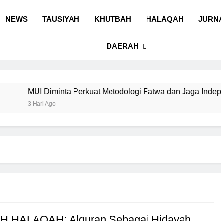
 Sulawesi Selatan
 Ummah wa Shadiqul Hukuuma
NEWS
TAUSIYAH
KHUTBAH
HALAQAH
JURN
DAERAH
UI Diminta Perkuat Metodologi Fatwa dan Jaga Independens
 Hari Ago
H HALAQAH: Alquran Sebagai Hidayah