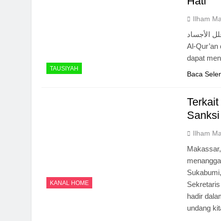
Hati
Ilham M
علل الأجساد
Al-Qur’an 
dapat meng
TAUSIYAH
Baca Sele
Terkait
Sanksi
Ilham M
Makassar,
menanggapi
Sukabumi, 
KANAL HOME
Sekretari
hadir dala
undang ki