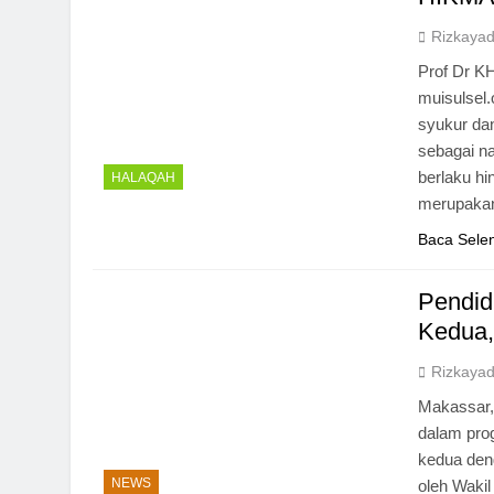
Rizkayadi
Prof Dr K
muisulsel.
syukur da
sebagai na
berlaku h
HALAQAH
merupakan
Baca Sele
Pendid
Kedua,
Rizkayadi
Makassar, 
dalam prog
kedua deng
NEWS
oleh Waki