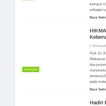
kampus UI
sebagai r
Baca Sele
HIKMA
Kebena
Rizkayadi
Prof. Dr.
Makassar m
dua proses
HALAQAH
menurunkan
pertama.Da
pada mala
Baca Sele
Hadiri