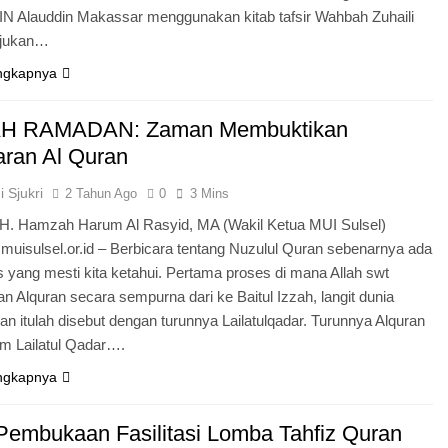
N Alauddin Makassar menggunakan kitab tafsir Wahbah Zuhaili
ujukan…
ngkapnya
H RAMADAN: Zaman Membuktikan
ran Al Quran
 Sjukri
2 Tahun Ago
0
3 Mins
 KH. Hamzah Harum Al Rasyid, MA (Wakil Ketua MUI Sulsel)
uisulsel.or.id – Berbicara tentang Nuzulul Quran sebenarnya ada
 yang mesti kita ketahui. Pertama proses di mana Allah swt
 Alquran secara sempurna dari ke Baitul Izzah, langit dunia
n itulah disebut dengan turunnya Lailatulqadar. Turunnya Alquran
m Lailatul Qadar….
ngkapnya
 Pembukaan Fasilitasi Lomba Tahfiz Quran