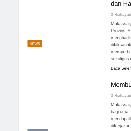
dan Ha
Rizkayadi
Makassar,
Provinsi 
menghadiri
NEWS
dilaksanak
memperhati
sekaligus
Baca Sele
Membum
Rizkayadi
Makassar, 
bagi umat
mendapatk
dikerjakan