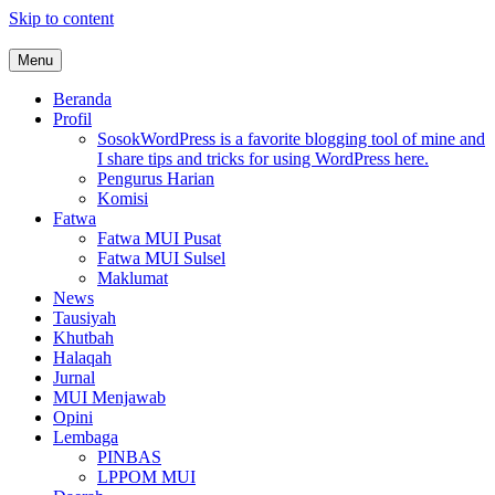
Skip to content
Menu
MUI Sulawesi Selatan
Khadimul Ummah wa Shadiqul Hukuuma
Beranda
Profil
Sosok
WordPress is a favorite blogging tool of mine and
I share tips and tricks for using WordPress here.
Pengurus Harian
Komisi
Fatwa
Fatwa MUI Pusat
Fatwa MUI Sulsel
Maklumat
News
Tausiyah
Khutbah
Halaqah
Jurnal
MUI Menjawab
Opini
Lembaga
PINBAS
LPPOM MUI