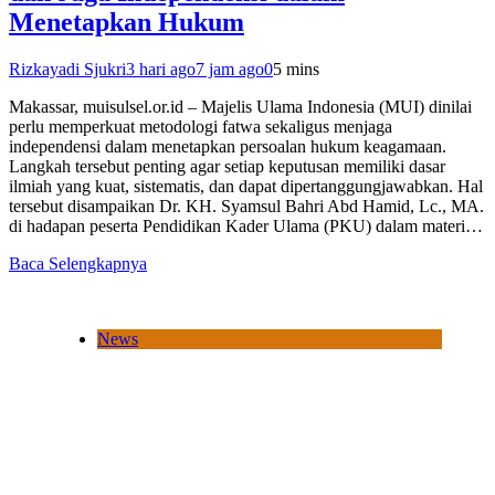
Menetapkan Hukum
Rizkayadi Sjukri
3 hari ago
7 jam ago
0
5 mins
Makassar, muisulsel.or.id – Majelis Ulama Indonesia (MUI) dinilai
perlu memperkuat metodologi fatwa sekaligus menjaga
independensi dalam menetapkan persoalan hukum keagamaan.
Langkah tersebut penting agar setiap keputusan memiliki dasar
ilmiah yang kuat, sistematis, dan dapat dipertanggungjawabkan. Hal
tersebut disampaikan Dr. KH. Syamsul Bahri Abd Hamid, Lc., MA.
di hadapan peserta Pendidikan Kader Ulama (PKU) dalam materi…
Baca Selengkapnya
News