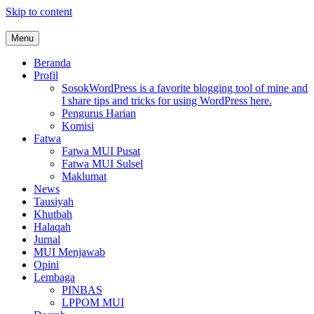
Skip to content
Menu
MUI Sulawesi Selatan
Khadimul Ummah wa Shadiqul Hukuuma
Beranda
Profil
Sosok
WordPress is a favorite blogging tool of mine and
I share tips and tricks for using WordPress here.
Pengurus Harian
Komisi
Fatwa
Fatwa MUI Pusat
Fatwa MUI Sulsel
Maklumat
News
Tausiyah
Khutbah
Halaqah
Jurnal
MUI Menjawab
Opini
Lembaga
PINBAS
LPPOM MUI