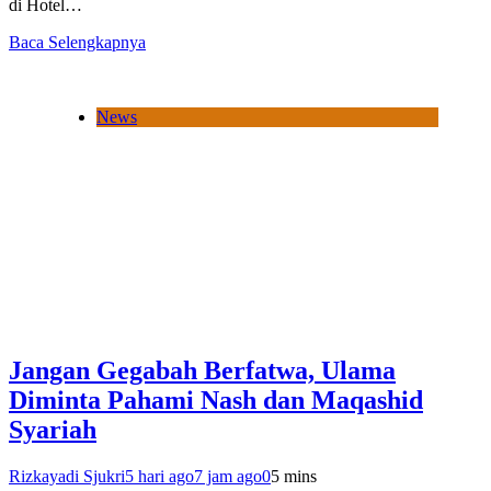
di Hotel…
Baca Selengkapnya
News
Jangan Gegabah Berfatwa, Ulama
Diminta Pahami Nash dan Maqashid
Syariah
Rizkayadi Sjukri
5 hari ago
7 jam ago
0
5 mins