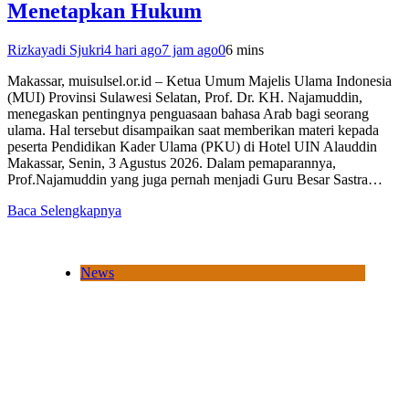
Menetapkan Hukum
Rizkayadi Sjukri
4 hari ago
7 jam ago
0
6 mins
Makassar, muisulsel.or.id – Ketua Umum Majelis Ulama Indonesia
(MUI) Provinsi Sulawesi Selatan, Prof. Dr. KH. Najamuddin,
menegaskan pentingnya penguasaan bahasa Arab bagi seorang
ulama. Hal tersebut disampaikan saat memberikan materi kepada
peserta Pendidikan Kader Ulama (PKU) di Hotel UIN Alauddin
Makassar, Senin, 3 Agustus 2026. Dalam pemaparannya,
Prof.Najamuddin yang juga pernah menjadi Guru Besar Sastra…
Baca Selengkapnya
News