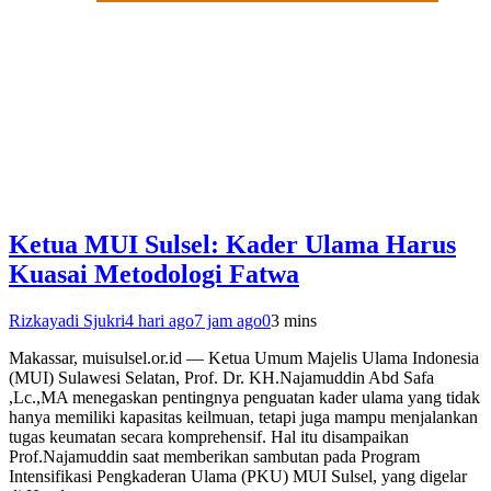
Ketua MUI Sulsel: Kader Ulama Harus
Kuasai Metodologi Fatwa
Rizkayadi Sjukri
4 hari ago
7 jam ago
0
3 mins
Makassar, muisulsel.or.id — Ketua Umum Majelis Ulama Indonesia
(MUI) Sulawesi Selatan, Prof. Dr. KH.Najamuddin Abd Safa
,Lc.,MA menegaskan pentingnya penguatan kader ulama yang tidak
hanya memiliki kapasitas keilmuan, tetapi juga mampu menjalankan
tugas keumatan secara komprehensif. Hal itu disampaikan
Prof.Najamuddin saat memberikan sambutan pada Program
Intensifikasi Pengkaderan Ulama (PKU) MUI Sulsel, yang digelar