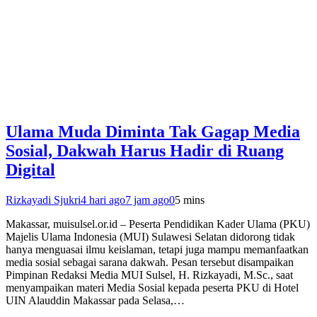
Ulama Muda Diminta Tak Gagap Media
Sosial, Dakwah Harus Hadir di Ruang
Digital
Rizkayadi Sjukri
4 hari ago
7 jam ago
0
5 mins
Makassar, muisulsel.or.id – Peserta Pendidikan Kader Ulama (PKU)
Majelis Ulama Indonesia (MUI) Sulawesi Selatan didorong tidak
hanya menguasai ilmu keislaman, tetapi juga mampu memanfaatkan
media sosial sebagai sarana dakwah. Pesan tersebut disampaikan
Pimpinan Redaksi Media MUI Sulsel, H. Rizkayadi, M.Sc., saat
menyampaikan materi Media Sosial kepada peserta PKU di Hotel
UIN Alauddin Makassar pada Selasa,…