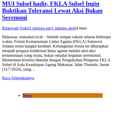
MUI Sulsel hadir, FKLA Sulsel Ingin
Buktikan Toleransi Lewat Aksi Bukan
Seremoni
Rizkayadi Sjukri
1 minggu ago
1 minggu ago
0
4 mins
Makassar, muisulsel.or.id – Setelah sempat vakum selama beberapa
waktu, Forum Kemanusiaan Lintas Agama (FKLA) Sulawesi
Selatan resmi bangkit kembali. Kebangkitan forum ini diharapkan
menjadi penguat kolaborasi lintas agama melalui aksi-aksi
kemanusiaan yang nyata, bukan sekadar kegiatan seremonial.
Momentum tersebut ditandai dengan Pengukuhan Pengurus FKLA
Sulsel di Aula Keuskupan Agung Makassar, Jalan Thamrin, Jumat
(31/7/2026), yang…
Baca Selengkapnya
News