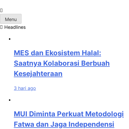
Skip
to
MUI Sulawesi Selatan
Khadimul Ummah wa Shadiqul Hukuuma
content
Menu
Headlines
MES dan Ekosistem Halal:
Saatnya Kolaborasi Berbuah
Kesejahteraan
3 hari ago
MUI Diminta Perkuat Metodologi
Fatwa dan Jaga Independensi