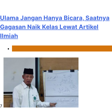
Ulama Jangan Hanya Bicara, Saatnya
Gagasan Naik Kelas Lewat Artikel
Ilmiah
News
7