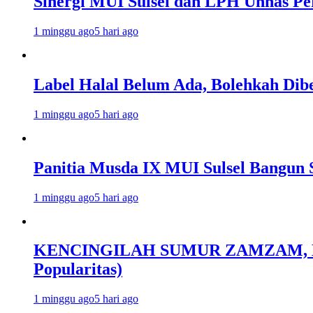
Sinergi MUI Sulsel dan LPH Unhas Pe
1 minggu ago
5 hari ago
Label Halal Belum Ada, Bolehkah Dibe
1 minggu ago
5 hari ago
Panitia Musda IX MUI Sulsel Bangun 
1 minggu ago
5 hari ago
KENCINGILAH SUMUR ZAMZAM, NISC
Popularitas)
1 minggu ago
5 hari ago