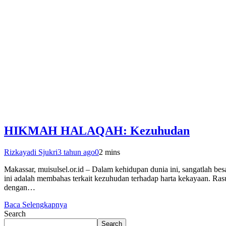
HIKMAH HALAQAH: Kezuhudan
Rizkayadi Sjukri
3 tahun ago
0
2 mins
Makassar, muisulsel.or.id – Dalam kehidupan dunia ini, sangatlah be
ini adalah membahas terkait kezuhudan terhadap harta kekayaan. Ras
dengan…
Baca Selengkapnya
Search
Search