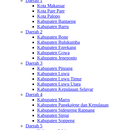
Daerah 1
Kota Makassar
Kota Pare Pare
Kota Palopo
Kabupaten Bantaeng
Kabupaten Barru
Daerah 2
Kabupaten Bone
Kabupaten Bulukumba
Kabupaten Enrekang
Kabupaten Gowa
Kabupaten Jeneponto
Daerah 3
Kabupaten Pinrang
Kabupaten Luwu
Kabupaten Luwu Timur
Kabupaten Luwu Utara
Kabupaten Kepulauan Selayar
Daerah 4
Kabupaten Maros
Kabupaten Pangkajene dan Kepulauan
Kabupaten Sidenreng Rappang
Kabupaten Sinjai
Kabupaten Soppeng
Daerah 5