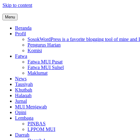
Skip to content
Menu
MUI Sulawesi Selatan
Khadimul Ummah wa Shadiqul Hukuuma
Beranda
Profil
Sosok
WordPress is a favorite blogging tool of mine and I
Pengurus Harian
Komisi
Fatwa
Fatwa MUI Pusat
Fatwa MUI Sulsel
Maklumat
News
Tausiyah
Khutbah
Halaqah
Jurnal
MUI Menjawab
Opini
Lembaga
PINBAS
LPPOM MUI
Daerah