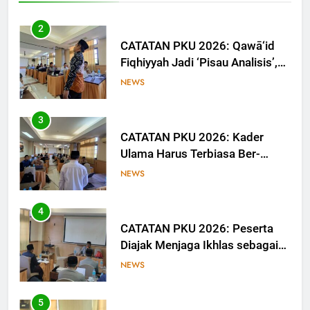
Media
2
CATATAN PKU 2026: Qawā‘id
Fiqhiyyah Jadi ‘Pisau Analisis’,
Anggota PKU Hadapi Persoalan
NEWS
Kontemporer
3
CATATAN PKU 2026: Kader
Ulama Harus Terbiasa Ber-
Munāẓarah
NEWS
4
CATATAN PKU 2026: Peserta
Diajak Menjaga Ikhlas sebagai
Ruh Ibadah
NEWS
5