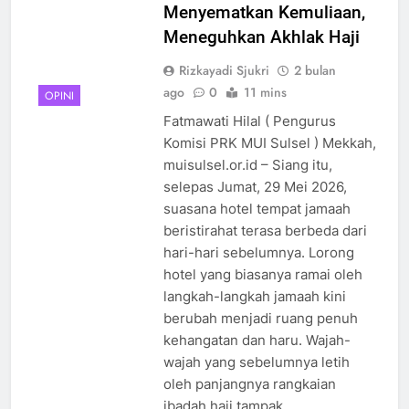
Menyematkan Kemuliaan,
Meneguhkan Akhlak Haji
Rizkayadi Sjukri
2 bulan
ago
0
11 mins
OPINI
Fatmawati Hilal ( Pengurus
Komisi PRK MUI Sulsel ) Mekkah,
muisulsel.or.id – Siang itu,
selepas Jumat, 29 Mei 2026,
suasana hotel tempat jamaah
beristirahat terasa berbeda dari
hari-hari sebelumnya. Lorong
5
hotel yang biasanya ramai oleh
CATATAN PKU 2026: Perdalam
langkah-langkah jamaah kini
Qawaʿid Fiqhiyyah, Arham
berubah menjadi ruang penuh
Ahmad: Ilmu Harus Menjadi
NEWS
kehangatan dan haru. Wajah-
Bekal untuk Mengabdi
wajah yang sebelumnya letih
6
oleh panjangnya rangkaian
Pro-Kontra Pendirian
ibadah haji tampak…