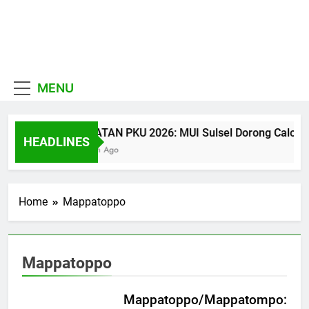
Skip
to
MUI
content
Khadimul Ummah wa
Sulawesi
Shadiqul Hukuuma
MENU
Selatan
CATATAN PKU 2026: MUI Sulsel Dorong Calon Ula
HEADLINES
24 Jam Ago
Home
Mappatoppo
Mappatoppo
Mappatoppo/Mappatompo: