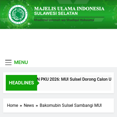
Skip
to
content
MUI
Khadimul Ummah wa
Sulawesi
Shadiqul Hukuuma
MENU
Selatan
CATATAN PKU 2026: MUI Sulsel Dorong Calon Ulama Ti
HEADLINES
2 Hari Ago
Home
News
Bakomubin Sulsel Sambangi MUI