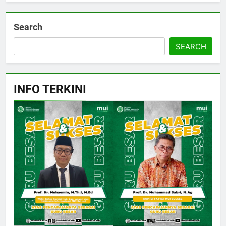
Search
SEARCH
INFO TERKINI
5
CATATAN PKU 2026: Perdalam
Qawaʿid Fiqhiyyah, Arham