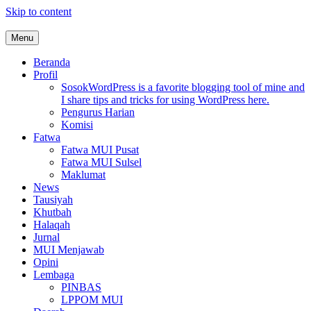
Skip to content
Menu
MUI Sulawesi Selatan
Khadimul Ummah wa Shadiqul Hukuuma
Beranda
Profil
Sosok
WordPress is a favorite blogging tool of mine and
I share tips and tricks for using WordPress here.
Pengurus Harian
Komisi
Fatwa
Fatwa MUI Pusat
Fatwa MUI Sulsel
Maklumat
News
Tausiyah
Khutbah
Halaqah
Jurnal
MUI Menjawab
Opini
Lembaga
PINBAS
LPPOM MUI