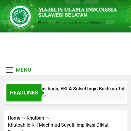
Skip
to
content
MUI
Khadimul Ummah wa
Sulawesi
Shadiqul Hukuuma
MENU
Selatan
MUI Sulsel hadir, FKLA Sulsel Ingin Buktikan Tolera
HEADLINES
1 Minggu Ago
Home
Khutbah
Khutbah Id KH Machmud Suyuti: Implikasi Diklat