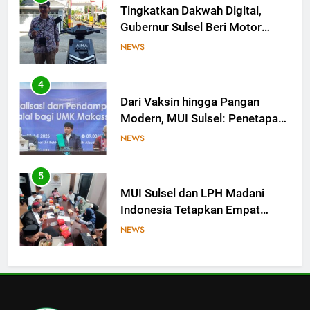
untuk Tim Media MUI Sulawesi
NEWS
Selatan
4
Dari Vaksin hingga Pangan
Modern, MUI Sulsel: Penetapan
Halal Butuh Dalil dan Sains
NEWS
5
MUI Sulsel dan LPH Madani
Indonesia Tetapkan Empat
Pelaku Usaha Halal
NEWS
6
Sinergi MUI Sulsel dan LPH
Unhas Perkuat Jaminan Produk
Halal, Sidang Fatwa Tetapkan
NEWS
Kehalalan 7 Pelaku Usaha