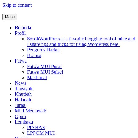
Skip to content
Menu
MUI Sulawesi Selatan
Khadimul Ummah wa Shadiqul Hukuuma
Beranda
Profil
Sosok
WordPress is a favorite blogging tool of mine and
I share tips and tricks for using WordPress here.
Pengurus Harian
Komisi
Fatwa
Fatwa MUI Pusat
Fatwa MUI Sulsel
Maklumat
News
Tausiyah
Khutbah
Halaqah
Jurnal
MUI Menjawab
Opini
Lembaga
PINBAS
LPPOM MUI