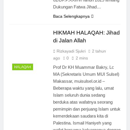
Dukungan Fatwa Jihad…
Baca Selengkapnya
HIKMAH HALAQAH: Jihad
di Jalan Allah
Rizkayadi Sjukri
2 tahun
ago
0
2 mins
Prof Dr KH Muammar Bakry, Lc
HALAQAH
MA (Sekretaris Umum MUI Sulsel)
Makassar, muisulsel.or.id –
Beberapa waktu yang lalu, umat
Islam seluruh dunia sedang
5
berduka atas wafatnya seorang
Ulama Muda Diminta Tak Gagap
pemimpin dan perjuang Islam untuk
Media Sosial, Dakwah Harus
kemerdekaan saudara kita di
Hadir di Ruang Digital
NEWS
Palestina. Ismail Haniyeh yang
wafat bersama keluarganya dengan