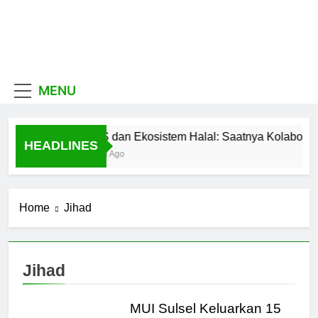
Skip
to
content
MUI
Khadimul Ummah wa
Shadiqul Hukuuma
Sulawesi
MENU
Selatan
MES dan Ekosistem Halal: Saatnya Kolaboras
HEADLINES
3 Hari Ago
Home
Jihad
Jihad
MUI Sulsel Keluarkan 15