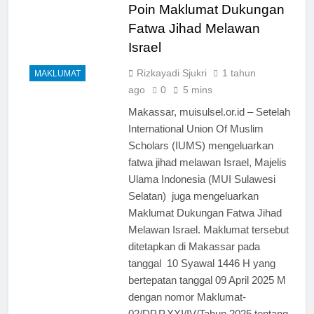
Poin Maklumat Dukungan
Fatwa Jihad Melawan
Israel
Rizkayadi Sjukri
1 tahun
MAKLUMAT
ago
0
5 mins
Makassar, muisulsel.or.id – Setelah
International Union Of Muslim
Scholars (IUMS) mengeluarkan
fatwa jihad melawan Israel, Majelis
Ulama Indonesia (MUI Sulawesi
Selatan) juga mengeluarkan
Maklumat Dukungan Fatwa Jihad
Melawan Israel. Maklumat tersebut
ditetapkan di Makassar pada
tanggal 10 Syawal 1446 H yang
bertepatan tanggal 09 April 2025 M
dengan nomor Maklumat-
02/DP.P.XXI/IV/Tahun 2025 tentang