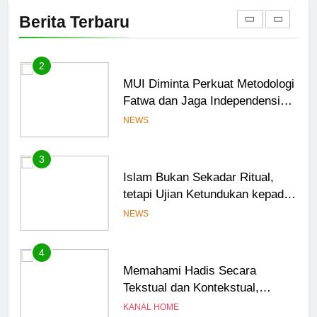
Saatnya Kolaborasi Berbuah
Berita Terbaru
Kesejahteraan
OPINI
2
MUI Diminta Perkuat Metodologi
Fatwa dan Jaga Independensi
dalam Menetapkan Hukum
NEWS
3
Islam Bukan Sekadar Ritual,
tetapi Ujian Ketundukan kepada
Allah
NEWS
4
Memahami Hadis Secara
Tekstual dan Kontekstual,
Jangan Saling Menyalahkan
KANAL HOME