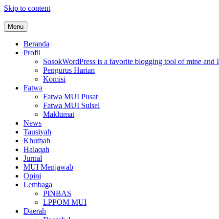
Skip to content
Menu
MUI Sulawesi Selatan
Khadimul Ummah wa Shadiqul Hukuuma
Beranda
Profil
Sosok
WordPress is a favorite blogging tool of mine and I
Pengurus Harian
Komisi
Fatwa
Fatwa MUI Pusat
Fatwa MUI Sulsel
Maklumat
News
Tausiyah
Khutbah
Halaqah
Jurnal
MUI Menjawab
Opini
Lembaga
PINBAS
LPPOM MUI
Daerah