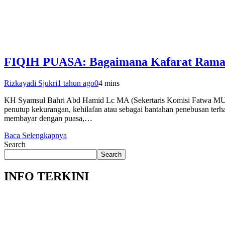
FIQIH PUASA: Bagaimana Kafarat Ram
Rizkayadi Sjukri
1 tahun ago
0
4 mins
KH Syamsul Bahri Abd Hamid Lc MA (Sekertaris Komisi Fatwa MUI Suls
penutup kekurangan, kehilafan atau sebagai bantahan penebusan terha
membayar dengan puasa,…
Baca Selengkapnya
Search
Search
INFO TERKINI