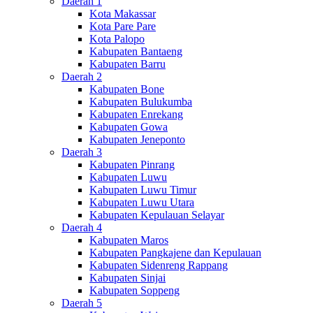
Daerah 1
Kota Makassar
Kota Pare Pare
Kota Palopo
Kabupaten Bantaeng
Kabupaten Barru
Daerah 2
Kabupaten Bone
Kabupaten Bulukumba
Kabupaten Enrekang
Kabupaten Gowa
Kabupaten Jeneponto
Daerah 3
Kabupaten Pinrang
Kabupaten Luwu
Kabupaten Luwu Timur
Kabupaten Luwu Utara
Kabupaten Kepulauan Selayar
Daerah 4
Kabupaten Maros
Kabupaten Pangkajene dan Kepulauan
Kabupaten Sidenreng Rappang
Kabupaten Sinjai
Kabupaten Soppeng
Daerah 5