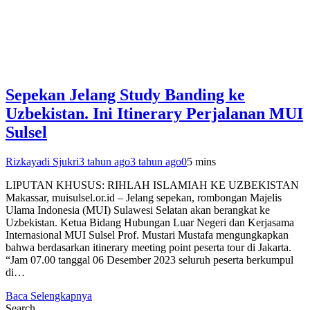
Sepekan Jelang Study Banding ke
Uzbekistan. Ini Itinerary Perjalanan MUI
Sulsel
Rizkayadi Sjukri
3 tahun ago
3 tahun ago
0
5 mins
LIPUTAN KHUSUS: RIHLAH ISLAMIAH KE UZBEKISTAN
Makassar, muisulsel.or.id – Jelang sepekan, rombongan Majelis
Ulama Indonesia (MUI) Sulawesi Selatan akan berangkat ke
Uzbekistan. Ketua Bidang Hubungan Luar Negeri dan Kerjasama
Internasional MUI Sulsel Prof. Mustari Mustafa mengungkapkan
bahwa berdasarkan itinerary meeting point peserta tour di Jakarta.
“Jam 07.00 tanggal 06 Desember 2023 seluruh peserta berkumpul
di…
Baca Selengkapnya
Search