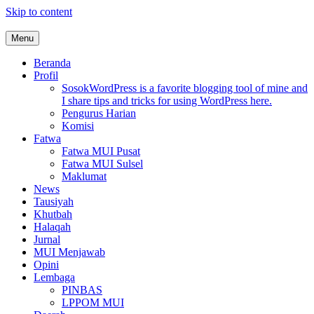
Skip to content
Menu
MUI Sulawesi Selatan
Khadimul Ummah wa Shadiqul Hukuuma
Beranda
Profil
Sosok
WordPress is a favorite blogging tool of mine and
I share tips and tricks for using WordPress here.
Pengurus Harian
Komisi
Fatwa
Fatwa MUI Pusat
Fatwa MUI Sulsel
Maklumat
News
Tausiyah
Khutbah
Halaqah
Jurnal
MUI Menjawab
Opini
Lembaga
PINBAS
LPPOM MUI