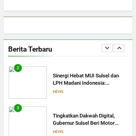
Bangun Sinergi dengan PT
Semen Tonasa
NEWS
1
MUI Sulsel hadir, FKLA Sulsel
Ingin Buktikan Toleransi Lewat
Berita Terbaru
Aksi Bukan Seremoni
NEWS
2
Sinergi Hebat MUI Sulsel dan
LPH Madani Indonesia:
Percepat Sertifikasi Halal, 4
NEWS
Pelaku Usaha Mikro Lulus
Sidang Fatwa
3
Tingkatkan Dakwah Digital,
Gubernur Sulsel Beri Motor
untuk Tim Media MUI Sulawesi
NEWS