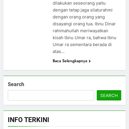
dilakukan seseorang yaitu
5
dengan tetap jaga silaturahmi
MUI Sulsel dan LPH Madani
dengan orang orang yang
Indonesia Tetapkan Empat
disayangi orang tua. Ibnu Dinar
Pelaku Usaha Halal
NEWS
rahimahullah meriwayatkan
kisah Ibnu Umar ra, bahwa Ibnu
6
Umar ra sementara berada di
Sinergi MUI Sulsel dan LPH
atas…
Unhas Perkuat Jaminan Produk
Baca Selengkapnya
Halal, Sidang Fatwa Tetapkan
NEWS
Kehalalan 7 Pelaku Usaha
7
Search
Label Halal Belum Ada,
Bolehkah Dibeli? MUI Sulsel
SEARCH
Jelaskan Batas Kaidah Darurat
NEWS
8
INFO TERKINI
Panitia Musda IX MUI Sulsel