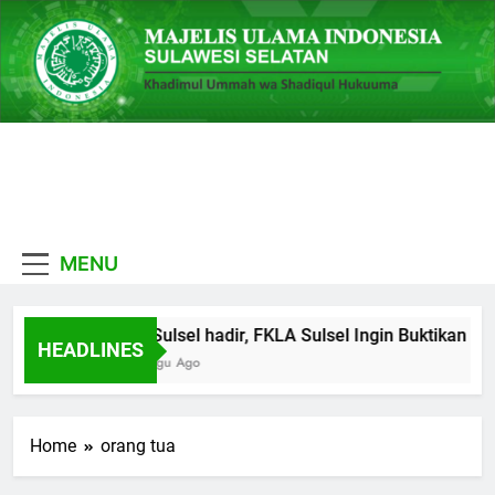
Skip
to
content
MUI
Khadimul Ummah wa
Sulawesi
Shadiqul Hukuuma
MENU
Selatan
MUI Sulsel hadir, FKLA Sulsel Ingin Buktikan To
HEADLINES
1 Minggu Ago
Home
orang tua