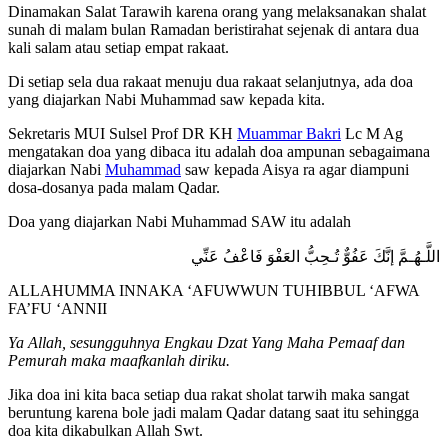
Dinamakan Salat Tarawih karena orang yang melaksanakan shalat
sunah di malam bulan Ramadan beristirahat sejenak di antara dua
kali salam atau setiap empat rakaat.
Di setiap sela dua rakaat menuju dua rakaat selanjutnya, ada doa
yang diajarkan Nabi Muhammad saw kepada kita.
Sekretaris MUI Sulsel Prof DR KH
Muammar Bakri
Lc M Ag
mengatakan doa yang dibaca itu adalah doa ampunan sebagaimana
diajarkan Nabi
Muhammad
saw kepada Aisya ra agar diampuni
dosa-dosanya pada malam Qadar.
Doa yang diajarkan Nabi Muhammad SAW itu adalah
اللَّـهُـمَّ إنَّكَ عَفُوٌّ تُـحِبُّ العَفْوَ فَاعْفُ عَنِّي
ALLAHUMMA INNAKA ‘AFUWWUN TUHIBBUL ‘AFWA
FA’FU ‘ANNII
Ya Allah, sesungguhnya Engkau Dzat Yang Maha Pemaaf dan
Pemurah maka maafkanlah diriku.
Jika doa ini kita baca setiap dua rakat sholat tarwih maka sangat
beruntung karena bole jadi malam Qadar datang saat itu sehingga
doa kita dikabulkan Allah Swt.