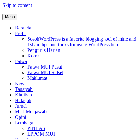
Skip to content
Menu
MUI Sulawesi Selatan
Khadimul Ummah wa Shadiqul Hukuuma
Beranda
Profil
Sosok
WordPress is a favorite blogging tool of mine and
I share tips and tricks for using WordPress here.
Pengurus Harian
Komisi
Fatwa
Fatwa MUI Pusat
Fatwa MUI Sulsel
Maklumat
News
Tausiyah
Khutbah
Halaqah
Jurnal
MUI Menjawab
Opini
Lembaga
PINBAS
LPPOM MUI