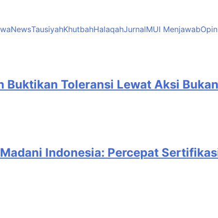
twa
News
Tausiyah
Khutbah
Halaqah
Jurnal
MUI Menjawab
Opin
in Buktikan Toleransi Lewat Aksi Buka
Madani Indonesia: Percepat Sertifikas