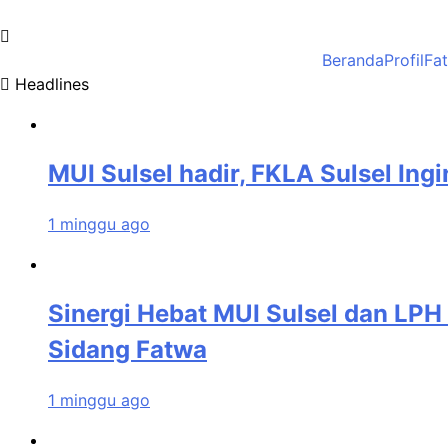
Skip
to
MUI Sulawesi Selatan
Khadimul Ummah wa Shadiqul Hukuuma
content
Beranda
Profil
Fa
Headlines
MUI Sulsel hadir, FKLA Sulsel Ing
1 minggu ago
Sinergi Hebat MUI Sulsel dan LPH 
Sidang Fatwa
1 minggu ago