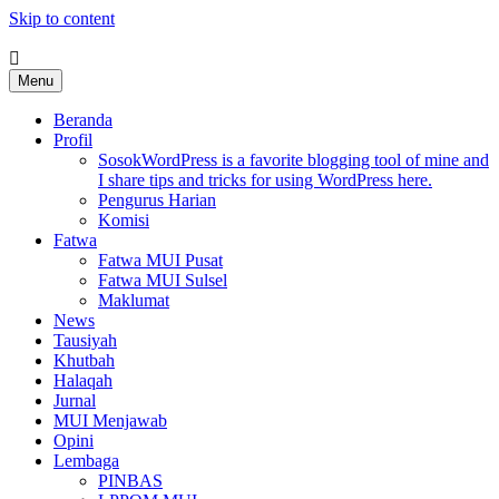
Skip to content
MUI Sulawesi Selatan
Khadimul Ummah wa Shadiqul Hukuuma
Menu
Beranda
Profil
Sosok
WordPress is a favorite blogging tool of mine and
I share tips and tricks for using WordPress here.
Pengurus Harian
Komisi
Fatwa
Fatwa MUI Pusat
Fatwa MUI Sulsel
Maklumat
News
Tausiyah
Khutbah
Halaqah
Jurnal
MUI Menjawab
Opini
Lembaga
PINBAS