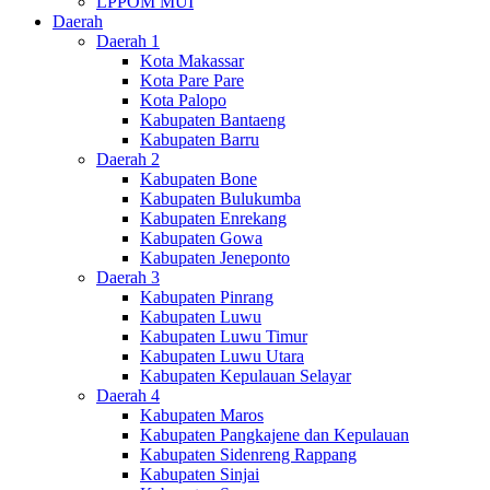
LPPOM MUI
Daerah
Daerah 1
Kota Makassar
Kota Pare Pare
Kota Palopo
Kabupaten Bantaeng
Kabupaten Barru
Daerah 2
Kabupaten Bone
Kabupaten Bulukumba
Kabupaten Enrekang
Kabupaten Gowa
Kabupaten Jeneponto
Daerah 3
Kabupaten Pinrang
Kabupaten Luwu
Kabupaten Luwu Timur
Kabupaten Luwu Utara
Kabupaten Kepulauan Selayar
Daerah 4
Kabupaten Maros
Kabupaten Pangkajene dan Kepulauan
Kabupaten Sidenreng Rappang
Kabupaten Sinjai