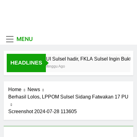
Skip
to
content
MUI
Khadimul Ummah wa
Shadiqul Hukuuma
Sulawesi
MENU
Selatan
MUI Sulsel hadir, FKLA Sulsel Ingin Buktik
HEADLINES
1 Minggu Ago
Home
News
Berhasil Lolos, LPPOM Sulsel Sidang Fatwakan 17 PU
Screenshot 2024-07-28 113605