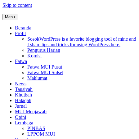
Skip to content
Menu
MUI Sulawesi Selatan
Khadimul Ummah wa Shadiqul Hukuuma
Beranda
Profil
Sosok
WordPress is a favorite blogging tool of mine and
I share tips and tricks for using WordPress here.
Pengurus Harian
Komisi
Fatwa
Fatwa MUI Pusat
Fatwa MUI Sulsel
Maklumat
News
Tausiyah
Khutbah
Halaqah
Jurnal
MUI Menjawab
Opini
Lembaga
PINBAS
LPPOM MUI