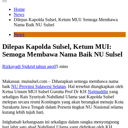
Home
News
Dilepas Kapolda Sulsel, Ketum MUI: Semoga Membawa
Nama Baik NU Sulsel
News
Dilepas Kapolda Sulsel, Ketum MUI:
Semoga Membawa Nama Baik NU Sulsel
Rizkayadi Sjukri
4 tahun ago
0
5 mins
Makassar, muisulsel.com – Diharapkan semoga membawa nama
baik
NU Provinsi Sulawesi Selatan
. Hal tersebut diungkapkan oleh
Ketua Umum MUI Sulsel Gurutta Prof Dr KH
Najmuddin
yang
sekaligus Rais Syuriyah Nahdlatul Ulama saat Kapolda Sulsel
melepas secara resmi Kontingen yang akan berangkat menuju Kota
Surakarta Jawa Tengah dalam Porseni tingkat NU Nasional selama
kurang lebih tujuh hari.
Istighatsah kebangsaan ini sekaligus dalam rangka menyongsong
hari lahir satu abad Nahdlatul Ulama yang didirikan oleh KH