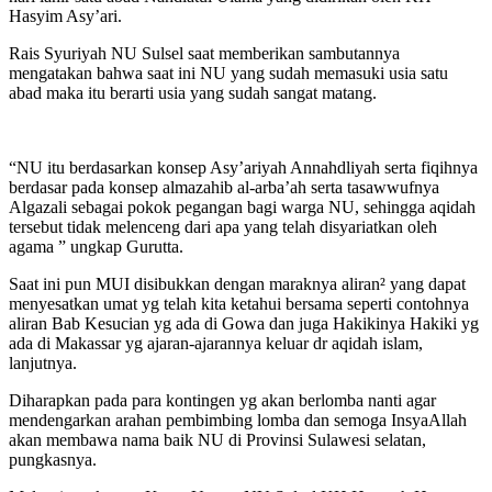
Hasyim Asy’ari.
Rais Syuriyah NU Sulsel saat memberikan sambutannya
mengatakan bahwa saat ini NU yang sudah memasuki usia satu
abad maka itu berarti usia yang sudah sangat matang.
“NU itu berdasarkan konsep Asy’ariyah Annahdliyah serta fiqihnya
berdasar pada konsep almazahib al-arba’ah serta tasawwufnya
Algazali sebagai pokok pegangan bagi warga NU, sehingga aqidah
tersebut tidak melenceng dari apa yang telah disyariatkan oleh
agama ” ungkap Gurutta.
Saat ini pun MUI disibukkan dengan maraknya aliran² yang dapat
menyesatkan umat yg telah kita ketahui bersama seperti contohnya
aliran Bab Kesucian yg ada di Gowa dan juga Hakikinya Hakiki yg
ada di Makassar yg ajaran-ajarannya keluar dr aqidah islam,
lanjutnya.
Diharapkan pada para kontingen yg akan berlomba nanti agar
mendengarkan arahan pembimbing lomba dan semoga InsyaAllah
akan membawa nama baik NU di Provinsi Sulawesi selatan,
pungkasnya.