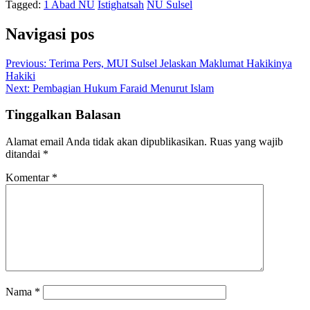
Tagged:
1 Abad NU
Istighatsah
NU Sulsel
Navigasi pos
Previous:
Terima Pers, MUI Sulsel Jelaskan Maklumat Hakikinya
Hakiki
Next:
Pembagian Hukum Faraid Menurut Islam
Tinggalkan Balasan
Alamat email Anda tidak akan dipublikasikan.
Ruas yang wajib
ditandai
*
Komentar
*
Nama
*