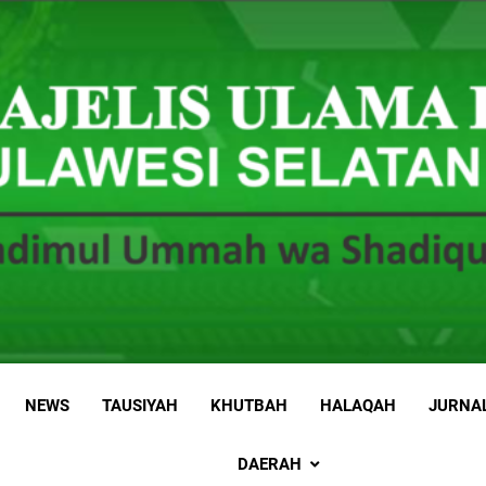
 Sulawesi Selatan
 Ummah wa Shadiqul Hukuuma
NEWS
TAUSIYAH
KHUTBAH
HALAQAH
JURNA
DAERAH