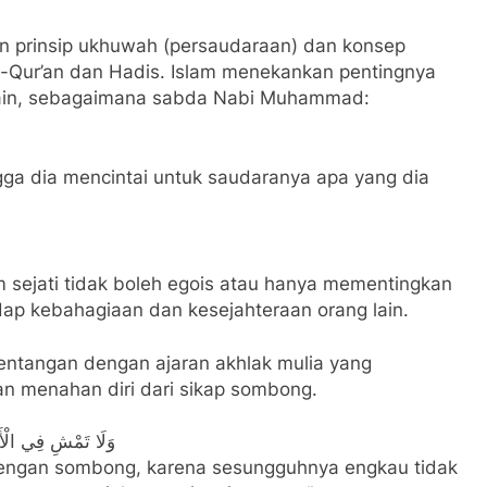
an prinsip ukhuwah (persaudaraan) dan konsep
Al-Qur’an dan Hadis. Islam menekankan pentingnya
ain, sebagaimana sabda Nabi Muhammad:
ngga dia mencintai untuk saudaranya apa yang dia
sejati tidak boleh egois atau hanya mementingkan
adap kebahagiaan dan kesejahteraan orang lain.
entangan dengan ajaran akhlak mulia yang
 menahan diri dari sikap sombong.
وَلَا تَمْشِ فِي الْأَرْ
 dengan sombong, karena sesungguhnya engkau tidak