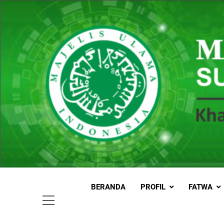
Skip
to
content
MUI
Khadimul
BERANDA
PROFIL
FATWA