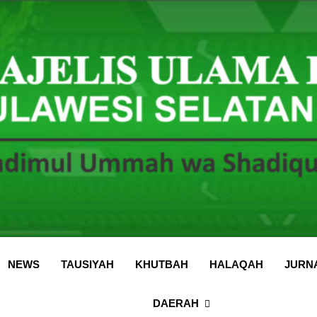
 Sulawesi Selatan
 Ummah wa Shadiqul Hukuuma
NEWS
TAUSIYAH
KHUTBAH
HALAQAH
JURN
DAERAH