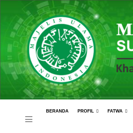
Skip
to
content
MUI
Khadimul
BERANDA
PROFIL
FATWA