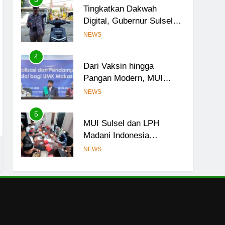
Tingkatkan Dakwah
Fatwa
Digital, Gubernur Sulsel
Beri Motor untuk Tim
NEWS
Media MUI Sulawesi
Selatan
4
Dari Vaksin hingga
Pangan Modern, MUI
Sulsel: Penetapan Halal
NEWS
Butuh Dalil dan Sains
5
MUI Sulsel dan LPH
Madani Indonesia
Tetapkan Empat Pelaku
NEWS
Usaha Halal
6
Sinergi MUI Sulsel dan
LPH Unhas Perkuat
Jaminan Produk Halal,
NEWS
Sidang Fatwa Tetapkan