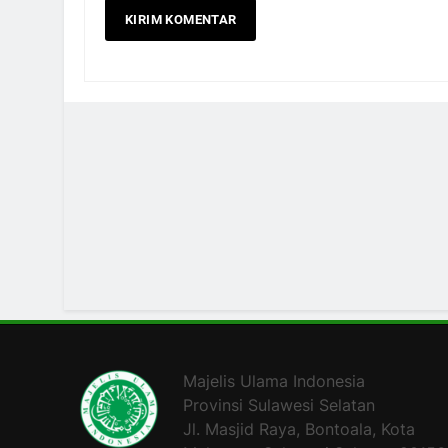
Majelis Ulama Indonesia
Provinsi Sulawesi Selatan
Jl. Masjid Raya, Bontoala, Kota