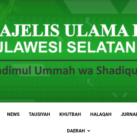
 Sulawesi Selatan
 Ummah wa Shadiqul Hukuuma
NEWS
TAUSIYAH
KHUTBAH
HALAQAH
JURNA
DAERAH