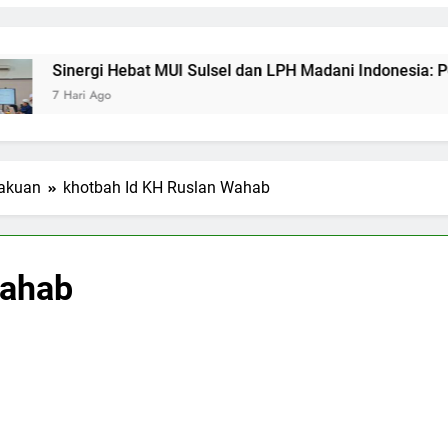
ergi Hebat MUI Sulsel dan LPH Madani Indonesia: Percepat Sert
ri Ago
eakuan
khotbah Id KH Ruslan Wahab
Wahab