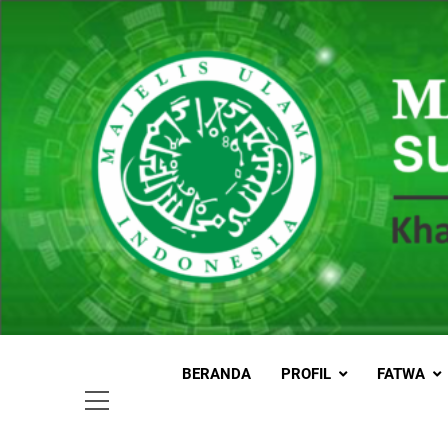
Skip
to
content
MUI
Khadimul
BERANDA
PROFIL
FATWA