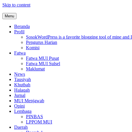
Skip to content
Menu
MUI Sulawesi Selatan
Khadimul Ummah wa Shadiqul Hukuuma
Beranda
Profil
Sosok
WordPress is a favorite blogging tool of mine and I
Pengurus Harian
Komisi
Fatwa
Fatwa MUI Pusat
Fatwa MUI Sulsel
Maklumat
News
Tausiyah
Khutbah
Halaqah
Jurnal
MUI Menjawab
Opini
Lembaga
PINBAS
LPPOM MUI
Daerah