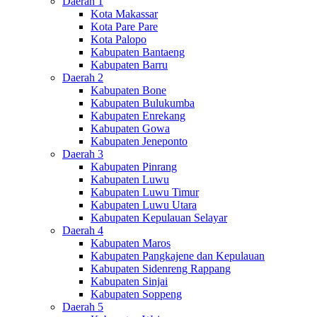
Daerah 1
Kota Makassar
Kota Pare Pare
Kota Palopo
Kabupaten Bantaeng
Kabupaten Barru
Daerah 2
Kabupaten Bone
Kabupaten Bulukumba
Kabupaten Enrekang
Kabupaten Gowa
Kabupaten Jeneponto
Daerah 3
Kabupaten Pinrang
Kabupaten Luwu
Kabupaten Luwu Timur
Kabupaten Luwu Utara
Kabupaten Kepulauan Selayar
Daerah 4
Kabupaten Maros
Kabupaten Pangkajene dan Kepulauan
Kabupaten Sidenreng Rappang
Kabupaten Sinjai
Kabupaten Soppeng
Daerah 5