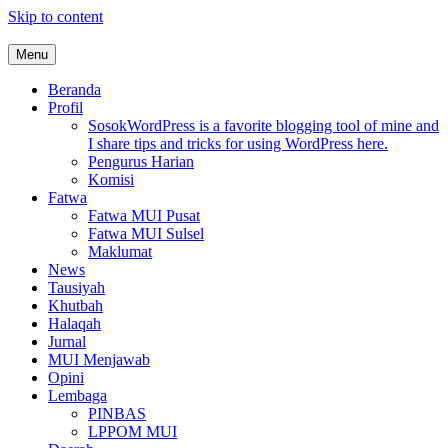
Skip to content
Menu
MUI Sulawesi Selatan
Khadimul Ummah wa Shadiqul Hukuuma
Beranda
Profil
Sosok
WordPress is a favorite blogging tool of mine and
I share tips and tricks for using WordPress here.
Pengurus Harian
Komisi
Fatwa
Fatwa MUI Pusat
Fatwa MUI Sulsel
Maklumat
News
Tausiyah
Khutbah
Halaqah
Jurnal
MUI Menjawab
Opini
Lembaga
PINBAS
LPPOM MUI