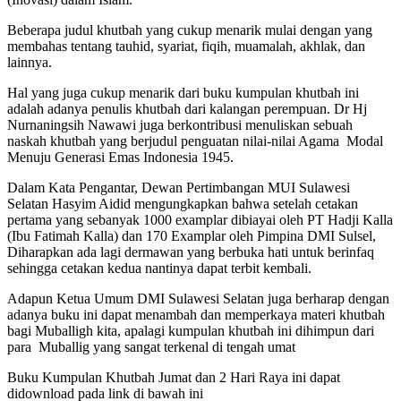
Beberapa judul khutbah yang cukup menarik mulai dengan yang
membahas tentang tauhid, syariat, fiqih, muamalah, akhlak, dan
lainnya.
Hal yang juga cukup menarik dari buku kumpulan khutbah ini
adalah adanya penulis khutbah dari kalangan perempuan. Dr Hj
Nurnaningsih Nawawi juga berkontribusi menuliskan sebuah
naskah khutbah yang berjudul penguatan nilai-nilai Agama Modal
Menuju Generasi Emas Indonesia 1945.
Dalam Kata Pengantar, Dewan Pertimbangan MUI Sulawesi
Selatan Hasyim Aidid mengungkapkan bahwa setelah cetakan
pertama yang sebanyak 1000 examplar dibiayai oleh PT Hadji Kalla
(Ibu Fatimah Kalla) dan 170 Examplar oleh Pimpina DMI Sulsel,
Diharapkan ada lagi dermawan yang berbuka hati untuk berinfaq
sehingga cetakan kedua nantinya dapat terbit kembali.
Adapun Ketua Umum DMI Sulawesi Selatan juga berharap dengan
adanya buku ini dapat menambah dan memperkaya materi khutbah
bagi Muballigh kita, apalagi kumpulan khutbah ini dihimpun dari
para Muballig yang sangat terkenal di tengah umat
Buku Kumpulan Khutbah Jumat dan 2 Hari Raya ini dapat
didownload pada link di bawah ini