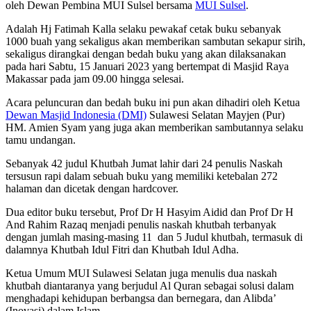
oleh Dewan Pembina MUI Sulsel bersama
MUI Sulsel
.
Adalah Hj Fatimah Kalla selaku pewakaf cetak buku sebanyak
1000 buah yang sekaligus akan memberikan sambutan sekapur sirih,
sekaligus dirangkai dengan bedah buku yang akan dilaksanakan
pada hari Sabtu, 15 Januari 2023 yang bertempat di Masjid Raya
Makassar pada jam 09.00 hingga selesai.
Acara peluncuran dan bedah buku ini pun akan dihadiri oleh Ketua
Dewan Masjid Indonesia (DMI)
Sulawesi Selatan Mayjen (Pur)
HM. Amien Syam yang juga akan memberikan sambutannya selaku
tamu undangan.
Sebanyak 42 judul Khutbah Jumat lahir dari 24 penulis Naskah
tersusun rapi dalam sebuah buku yang memiliki ketebalan 272
halaman dan dicetak dengan hardcover.
Dua editor buku tersebut, Prof Dr H Hasyim Aidid dan Prof Dr H
And Rahim Razaq menjadi penulis naskah khutbah terbanyak
dengan jumlah masing-masing 11 dan 5 Judul khutbah, termasuk di
dalamnya Khutbah Idul Fitri dan Khutbah Idul Adha.
Ketua Umum MUI Sulawesi Selatan juga menulis dua naskah
khutbah diantaranya yang berjudul Al Quran sebagai solusi dalam
menghadapi kehidupan berbangsa dan bernegara, dan Alibda’
(Inovasi) dalam Islam.