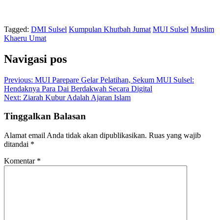
Tagged:
DMI Sulsel
Kumpulan Khutbah Jumat
MUI Sulsel
Muslim
Khaeru Umat
Navigasi pos
Previous:
MUI Parepare Gelar Pelatihan, Sekum MUI Sulsel:
Hendaknya Para Dai Berdakwah Secara Digital
Next:
Ziarah Kubur Adalah Ajaran Islam
Tinggalkan Balasan
Alamat email Anda tidak akan dipublikasikan.
Ruas yang wajib
ditandai
*
Komentar
*