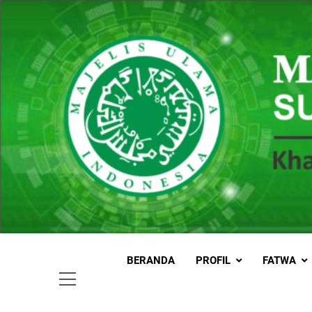
Skip
to
content
MUI
Khadimul
BERANDA
PROFIL
FATWA