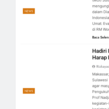
(MUI) Sul
mengungk
NEWS
dalam Dia
Indonesia
Umat: Eva
di RM W
Baca Sele
Hadiri
Harap 
Rizkayad
Makassar,
Sulawesi
agar masy
NEWS
Pengukuha
Prof Nad
kegiatan-