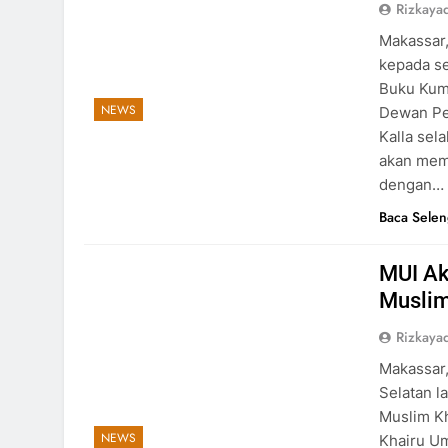
Rizkayad
Makassar,
kepada se
Buku Kum
NEWS
Dewan Pe
Kalla sel
akan memb
dengan…
Baca Sele
MUI Ak
Muslim
Rizkayad
Makassar,
Selatan l
Muslim K
NEWS
Khairu Um