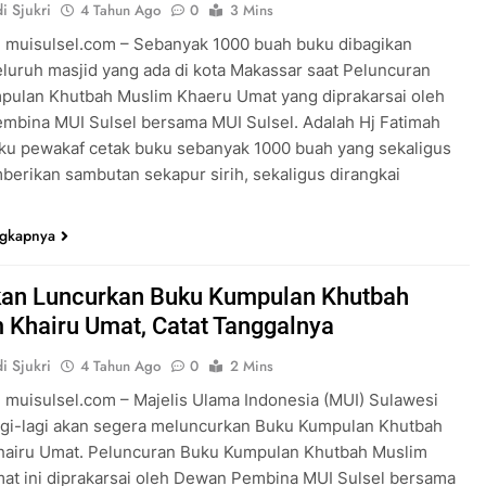
i Sjukri
4 Tahun Ago
0
3 Mins
 muisulsel.com – Sebanyak 1000 buah buku dibagikan
luruh masjid yang ada di kota Makassar saat Peluncuran
pulan Khutbah Muslim Khaeru Umat yang diprakarsai oleh
mbina MUI Sulsel bersama MUI Sulsel. Adalah Hj Fatimah
aku pewakaf cetak buku sebanyak 1000 buah yang sekaligus
erikan sambutan sekapur sirih, sekaligus dirangkai
ngkapnya
an Luncurkan Buku Kumpulan Khutbah
 Khairu Umat, Catat Tanggalnya
i Sjukri
4 Tahun Ago
0
2 Mins
 muisulsel.com – Majelis Ulama Indonesia (MUI) Sulawesi
agi-lagi akan segera meluncurkan Buku Kumpulan Khutbah
hairu Umat. Peluncuran Buku Kumpulan Khutbah Muslim
at ini diprakarsai oleh Dewan Pembina MUI Sulsel bersama