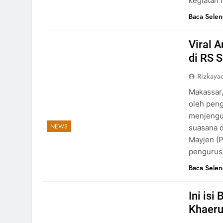
kegiatan 
Baca Sele
Viral 
di RS 
Rizkayad
Makassar,
oleh peng
menjengu
NEWS
suasana d
Mayjen (P
pengurus
Baca Sele
Ini is
Khaer