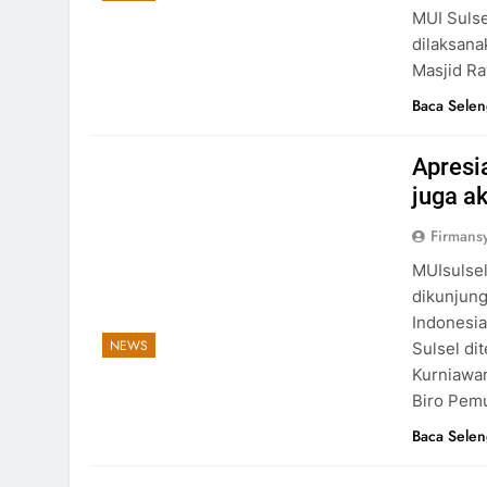
MUI Sulse
dilaksana
Masjid R
Baca Sele
Apresi
juga a
Firmansy
MUIsulsel
dikunjung
Indonesia
NEWS
Sulsel di
Kurniawan
Biro Pem
Baca Sele