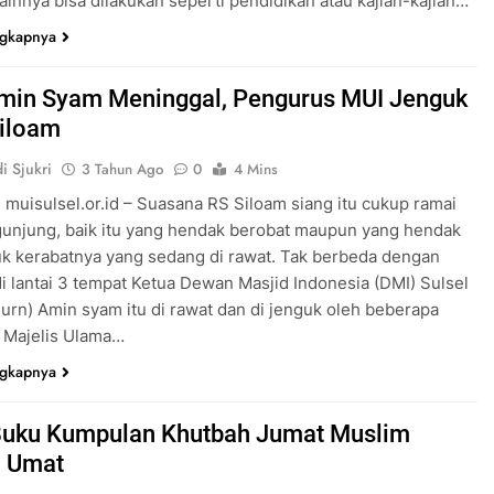
lainnya bisa dilakukan seperti pendidikan atau kajian-kajian…
ngkapnya
Amin Syam Meninggal, Pengurus MUI Jenguk
Siloam
i Sjukri
3 Tahun Ago
0
4 Mins
 muisulsel.or.id – Suasana RS Siloam siang itu cukup ramai
unjung, baik itu yang hendak berobat maupun yang hendak
k kerabatnya yang sedang di rawat. Tak berbeda dengan
i lantai 3 tempat Ketua Dewan Masjid Indonesia (DMI) Sulsel
urn) Amin syam itu di rawat dan di jenguk oleh beberapa
 Majelis Ulama…
ngkapnya
i Buku Kumpulan Khutbah Jumat Muslim
u Umat