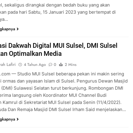
l, sekaligus dirangkai dengan bedah buku yang akan
kan pada hari Sabtu, 15 Januari 2023 yang bertempat di
aya…
ngkapnya
asi Dakwah Digital MUI Sulsel, DMI Sulsel
kan Optimalkan Media
ah Lafiri
4 Tahun Ago
0
2 Mins
.com — Studio MUI Sulsel beberapa pekan ini makin sering
i ormas dan yayasan Islam di Sulsel. Pengurus Dewan Masjid
 (DMI) Sulawesi Selatan turut berkunjung. Rombongan DMI
terima langsung oleh Koordinator MUI Channel Budi
 Kamrul di Sekretariat MUI Sulsel pada Senin (11/4/2022).
uda Dan Remaja Masjid DMI Sulsel Irham Said menjelaskan…
ngkapnya