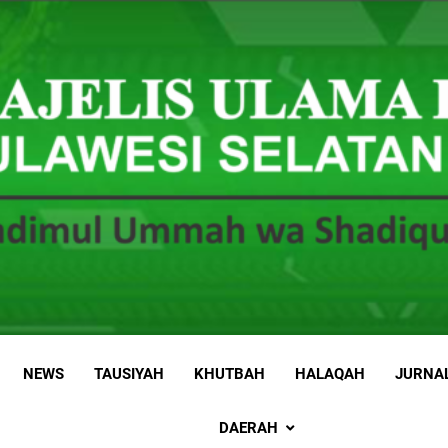
 Sulawesi Selatan
 Ummah wa Shadiqul Hukuuma
NEWS
TAUSIYAH
KHUTBAH
HALAQAH
JURNA
DAERAH