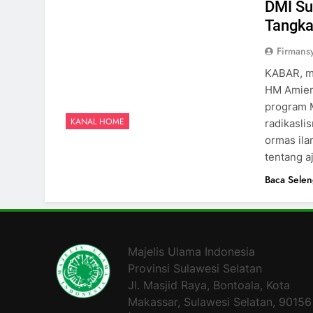
DMI Su
Tangka
Firmansy
KABAR, m
HM Amien
program M
KANAL HOME
radikasli
ormas il
tentang a
Baca Sele
Majelis Ulama Indonesia
Provinsi Sulawesi Selatan
Jl. Masjid Raya, Bontoala, Kota
Makassar, Sulawesi Selatan, 90156