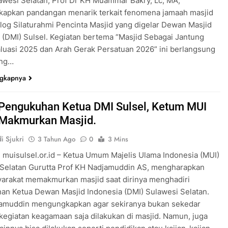
awesi Selatan, Prof Dr KH Muammar Bakry, Lc, MA,
apkan pandangan menarik terkait fenomena jamaah masjid
log Silaturahmi Pencinta Masjid yang digelar Dewan Masjid
 (DMI) Sulsel. Kegiatan bertema “Masjid Sebagai Jantung
luasi 2025 dan Arah Gerak Persatuan 2026” ini berlangsung
ong…
ngkapnya
 Pengukuhan Ketua DMI Sulsel, Ketum MUI
Makmurkan Masjid.
i Sjukri
3 Tahun Ago
0
3 Mins
 muisulsel.or.id – Ketua Umum Majelis Ulama Indonesia (MUI)
 Selatan Gurutta Prof KH Nadjamuddin AS, mengharapkan
arakat memakmurkan masjid saat dirinya menghadiri
n Ketua Dewan Masjid Indonesia (DMI) Sulawesi Selatan.
jamuddin mengungkapkan agar sekiranya bukan sekedar
kegiatan keagamaan saja dilakukan di masjid. Namun, juga