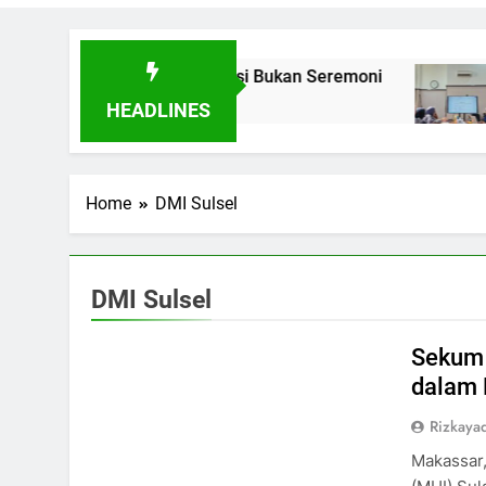
Toleransi Lewat Aksi Bukan Seremoni
Sinergi H
6 Hari Ago
HEADLINES
Home
DMI Sulsel
DMI Sulsel
Sekum 
dalam 
Rizkayad
Makassar,