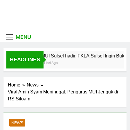
Skip
to
content
MUI
Khadimul Ummah wa
Shadiqul Hukuuma
Sulawesi
MENU
Selatan
MUI Sulsel hadir, FKLA Sulsel Ingin Buktik
HEADLINES
7 Hari Ago
Home
News
Viral Amin Syam Meninggal, Pengurus MUI Jenguk di
RS Siloam
NEWS