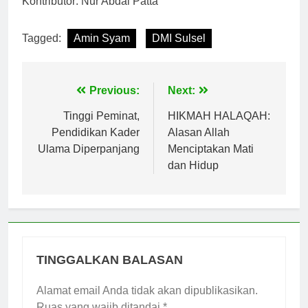
Kontributor: Nur Abdal Patta
Tagged:
Amin Syam
DMI Sulsel
Navigasi
Previous:
Next:
pos
Tinggi Peminat,
HIKMAH HALAQAH:
Pendidikan Kader
Alasan Allah
Ulama Diperpanjang
Menciptakan Mati
dan Hidup
TINGGALKAN BALASAN
Alamat email Anda tidak akan dipublikasikan.
Ruas yang wajib ditandai
*