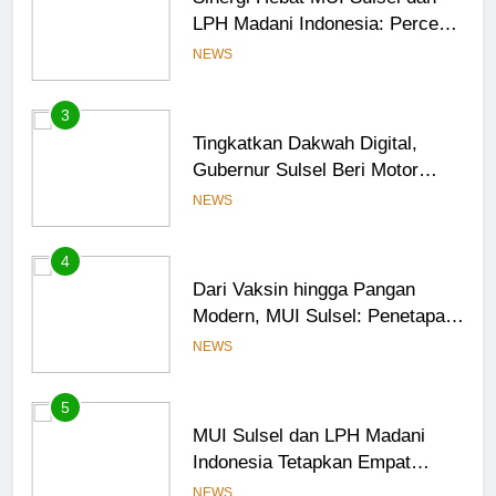
LPH Madani Indonesia: Percepat
Sertifikasi Halal, 4 Pelaku
NEWS
Usaha Mikro Lulus Sidang
Fatwa
3
Tingkatkan Dakwah Digital,
Gubernur Sulsel Beri Motor
untuk Tim Media MUI Sulawesi
NEWS
Selatan
4
Dari Vaksin hingga Pangan
Modern, MUI Sulsel: Penetapan
Halal Butuh Dalil dan Sains
NEWS
5
MUI Sulsel dan LPH Madani
Indonesia Tetapkan Empat
Pelaku Usaha Halal
NEWS