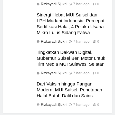
Rizkayadi Sjukri
7 hari ago
0
Sinergi Hebat MUI Sulsel dan
LPH Madani Indonesia: Percepat
Sertifikasi Halal, 4 Pelaku Usaha
Mikro Lulus Sidang Fatwa
Rizkayadi Sjukri
7 hari ago
0
Tingkatkan Dakwah Digital,
5
Gubernur Sulsel Beri Motor untuk
MUI Sulsel dan LPH Madani
Tim Media MUI Sulawesi Selatan
Indonesia Tetapkan Empat
Pelaku Usaha Halal
Rizkayadi Sjukri
7 hari ago
0
NEWS
Dari Vaksin hingga Pangan
6
Modern, MUI Sulsel: Penetapan
Sinergi MUI Sulsel dan LPH
Halal Butuh Dalil dan Sains
Unhas Perkuat Jaminan Produk
Rizkayadi Sjukri
7 hari ago
0
Halal, Sidang Fatwa Tetapkan
NEWS
Kehalalan 7 Pelaku Usaha