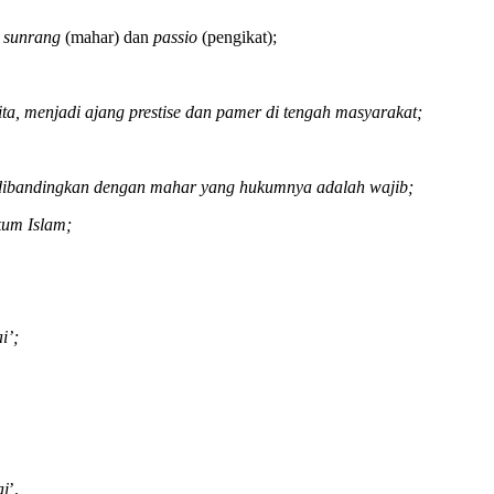
u
sunrang
(mahar) dan
passio
(pengikat);
, menjadi ajang prestise dan pamer di tengah masyarakat;
n dibandingkan dengan mahar yang hukumnya adalah wajib;
kum Islam;
i’;
ai
’.