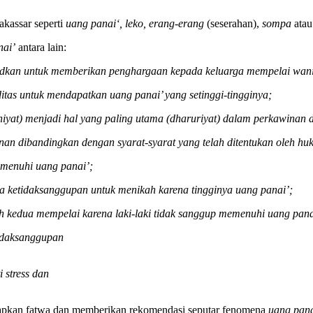
akassar seperti
uang panai‘, leko, erang-erang
(seserahan),
sompa
ata
nai’
antara lain:
dkan untuk memberikan penghargaan kepada keluarga mempelai wanita
as untuk mendapatkan uang panai’ yang setinggi-tingginya;
iniyat) menjadi hal yang paling utama (dharuriyat) dalam perkawina
nan dibandingkan dengan syarat-syarat yang telah ditentukan oleh hu
memenuhi uang panai’;
a ketidaksanggupan untuk menikah karena tingginya uang panai’;
oleh kedua mempelai karena laki-laki tidak sanggup memenuhi uang pana
tidaksanggupan
 stress dan
etapkan fatwa dan memberikan rekomendasi seputar fenomena
uang pan