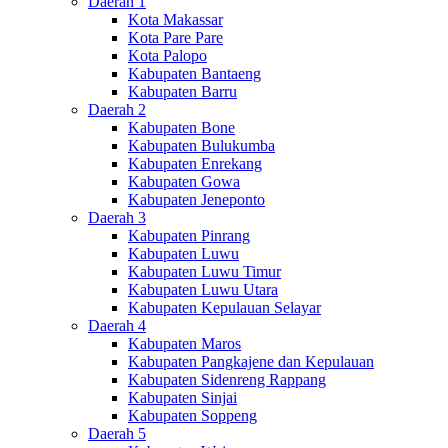
Daerah 1
Kota Makassar
Kota Pare Pare
Kota Palopo
Kabupaten Bantaeng
Kabupaten Barru
Daerah 2
Kabupaten Bone
Kabupaten Bulukumba
Kabupaten Enrekang
Kabupaten Gowa
Kabupaten Jeneponto
Daerah 3
Kabupaten Pinrang
Kabupaten Luwu
Kabupaten Luwu Timur
Kabupaten Luwu Utara
Kabupaten Kepulauan Selayar
Daerah 4
Kabupaten Maros
Kabupaten Pangkajene dan Kepulauan
Kabupaten Sidenreng Rappang
Kabupaten Sinjai
Kabupaten Soppeng
Daerah 5