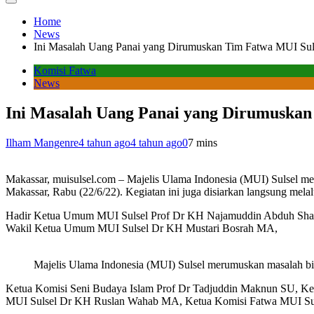
Home
News
Ini Masalah Uang Panai yang Dirumuskan Tim Fatwa MUI Sul
Komisi Fatwa
News
Ini Masalah Uang Panai yang Dirumuskan
Ilham Mangenre
4 tahun ago
4 tahun ago
0
7 mins
Makassar, muisulsel.com – Majelis Ulama Indonesia (MUI) Sulsel me
Makassar, Rabu (22/6/22). Kegiatan ini juga disiarkan langsung melal
Hadir Ketua Umum MUI Sulsel Prof Dr KH Najamuddin Abduh Sh
Wakil Ketua Umum MUI Sulsel Dr KH Mustari Bosrah MA,
Majelis Ulama Indonesia (MUI) Sulsel merumuskan masalah biay
Ketua Komisi Seni Budaya Islam Prof Dr Tadjuddin Maknun SU, Ke
MUI Sulsel Dr KH Ruslan Wahab MA, Ketua Komisi Fatwa MUI Su