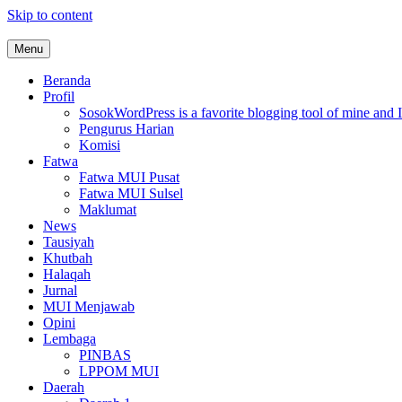
Skip to content
Menu
MUI Sulawesi Selatan
Khadimul Ummah wa Shadiqul Hukuuma
Beranda
Profil
Sosok
WordPress is a favorite blogging tool of mine and I
Pengurus Harian
Komisi
Fatwa
Fatwa MUI Pusat
Fatwa MUI Sulsel
Maklumat
News
Tausiyah
Khutbah
Halaqah
Jurnal
MUI Menjawab
Opini
Lembaga
PINBAS
LPPOM MUI
Daerah