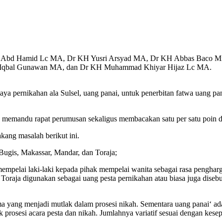
hri Abd Hamid Lc MA, Dr KH Yusri Arsyad MA, Dr KH Abbas Baco Mi
Iqbal Gunawan MA, dan Dr KH Muhammad Khiyar Hijaz Lc MA.
a pernikahan ala Sulsel, uang panai, untuk penerbitan fatwa uang pan
emandu rapat perumusan sekaligus membacakan satu per satu poin d
kang masalah berikut ini.
Bugis, Makassar, Mandar, dan Toraja;
empelai laki-laki kepada pihak mempelai wanita sebagai rasa penghar
raja digunakan sebagai uang pesta pernikahan atau biasa juga disebut
 yang menjadi mutlak dalam prosesi nikah. Sementara uang panai‘ adal
k prosesi acara pesta dan nikah. Jumlahnya variatif sesuai dengan kesep