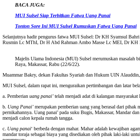
BACA JUGA:
MUI Sulsel Siap Terbitkan Fatwa Uang Panai
Tonton Sore Ini MUI Sulsel Rumuskan Fatwa Uang Panai
Selanjutnya hadir pengurus fatwa MUI Sulsel: Dr KH Syamsul Ba
Rusmin Lc MThI, Dr H Abd Rahman Ambo Masse Lc MEI, Dr KH 
Majelis Ulama Indonesia (MUI) Sulsel merumuskan masalah biay
Raya, Makassar, Rabu (22/6/22).
Muammar Bakry, dekan Fakultas Syariah dan Hukum UIN Alauddin, m
MUI Sulsel, dalam rapat ini, menguraikan pertimbangan dan latar bela
a. Pemberian
uang panai’
telah menjadi adat di kalangan masyarakat 
b.
Uang Panai’
merupakan pemberian uang yang berasal dari pihak m
pernikahannya. Uang panai’ pada suku Bugis, Makassar, Mandar dan To
menjadi calon kepala rumah tangga.
c.
Uang panai
‘ berbeda dengan mahar. Mahar adalah kewajiban agama
mandar toraja sebagai biaya yang disediakan oleh pihak laki-laki untu
perempuan;