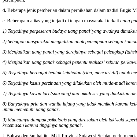
d. Beberapa jenis pemberian dalam pernikahan dalam tradisi Bugis-M
e. Beberapa realitas yang terjadi di tengah masyarakat terkait
uang pa
1) Terjadinya pergeseran budaya uang panai’ yang awalnya dimaksu
2) Sebagian masyarakat menjadikan anak perempuan sebagai komodit
3) Menjadikan uang panai yang derajatnya sebagai pelengkap (tahs
4) Menjadikan uang panai’ sebagai penentu realisasi sebuah perkawi
5) Terjadinya berbagai bentuk kejahatan (riba, mencuri dll) untuk 
6) Terjadinya kasus perzinaan yang dilakukan oleh muda-mudi karen
7) Terjadinya kawin lari (silariang) dan nikah siri yang dilakukan 
8) Banyaknya pria dan wanita lajang yang tidak menikah karena ke
untuk memenuhi uang panai’.
9) Munculnya dampak psikologis yang dirasakan oleh laki-laki seperti
kecemasan karena tingginya uang panai’.
f. Bahwa dengan hal itu, MUI Provinsi Sulawesi Selatan perlu men