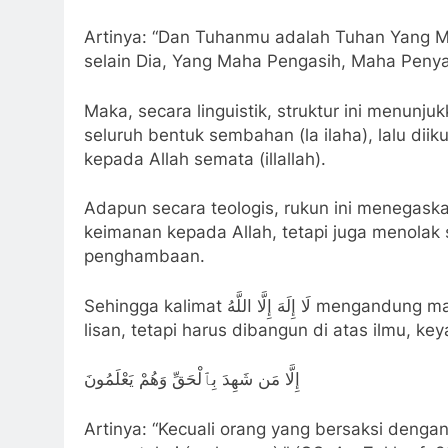
Artinya: “Dan Tuhanmu adalah Tuhan Yang M
selain Dia, Yang Maha Pengasih, Maha Penya
Maka, secara linguistik, struktur ini menun
seluruh bentuk sembahan (la ilaha), lalu dii
kepada Allah semata (illallah).
Adapun secara teologis, rukun ini menega
keimanan kepada Allah, tetapi juga menolak
penghambaan.
Sehingga kalimat لَا إِلَهَ إِلَّا اللَّهُ mengandung makna yang sangat dalam. Ia bukan hanya ucapan
lisan, tetapi harus dibangun di atas ilmu, ke
إِلَّا مَن شَهِدَ بِٱلْحَقِّ وَهُمْ يَعْلَمُونَ
Artinya: “Kecuali orang yang bersaksi denga