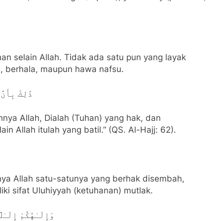
an selain Allah. Tidak ada satu pun yang layak
ri, berhala, maupun hawa nafsu.
ذَٰلِكَ بِأَن
hnya Allah, Dialah (Tuhan) yang hak, dan
 Allah itulah yang batil.” (QS. Al-Hajj: 62).
anya Allah satu-satunya yang berhak disembah,
ki sifat Uluhiyyah (ketuhanan) mutlak.
وَإِلَـٰهُكُمْ إِلَـ