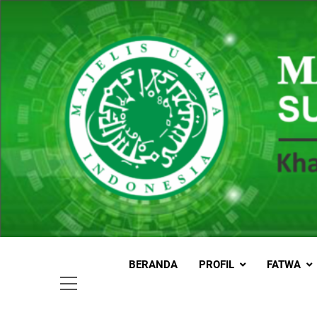
Skip
to
content
MUI
Khadimul
BERANDA
PROFIL
FATWA