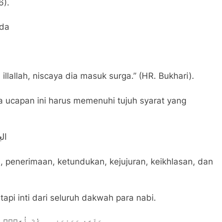
6).
bda
llallah, niscaya dia masuk surga.” (HR. Bukhari).
ucapan ini harus memenuhi tujuh syarat yang
العِ
an, penerimaan, ketundukan, kejujuran, keikhlasan, dan
api inti dari seluruh dakwah para nabi.