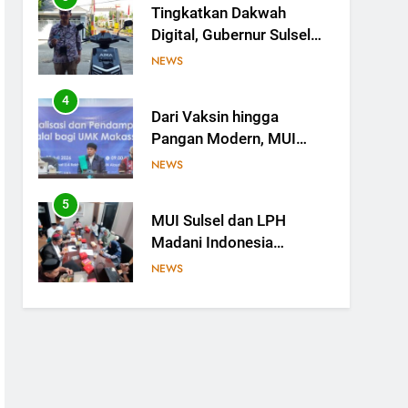
Tingkatkan Dakwah
Fatwa
Digital, Gubernur Sulsel
Beri Motor untuk Tim
NEWS
Media MUI Sulawesi
Selatan
4
Dari Vaksin hingga
Pangan Modern, MUI
Sulsel: Penetapan Halal
NEWS
Butuh Dalil dan Sains
5
MUI Sulsel dan LPH
Madani Indonesia
Tetapkan Empat Pelaku
NEWS
Usaha Halal
6
Sinergi MUI Sulsel dan
LPH Unhas Perkuat
Jaminan Produk Halal,
NEWS
Sidang Fatwa Tetapkan