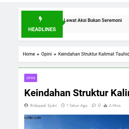
Buktikan Toleransi Lewat Aksi Bukan Seremoni
HEADLINES
Home
Opini
Keindahan Struktur Kalimat Tauhi
OPINI
Keindahan Struktur Kal
0
Rizkayadi Sjukri
1 Tahun Ago
6 Mins