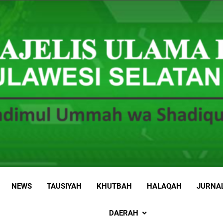
 Sulawesi Selatan
 Ummah wa Shadiqul Hukuuma
NEWS
TAUSIYAH
KHUTBAH
HALAQAH
JURNA
DAERAH