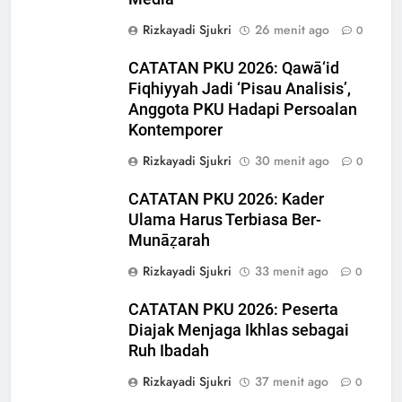
Rizkayadi Sjukri
26 menit ago
0
CATATAN PKU 2026: Qawā‘id
Fiqhiyyah Jadi ‘Pisau Analisis’,
Anggota PKU Hadapi Persoalan
Kontemporer
Rizkayadi Sjukri
30 menit ago
0
CATATAN PKU 2026: Kader
5
Ulama Harus Terbiasa Ber-
CATATAN PKU 2026: Perdalam
Munāẓarah
Qawaʿid Fiqhiyyah, Arham
Ahmad: Ilmu Harus Menjadi
Rizkayadi Sjukri
33 menit ago
0
NEWS
Bekal untuk Mengabdi
CATATAN PKU 2026: Peserta
6
Diajak Menjaga Ikhlas sebagai
Pro-Kontra Pendirian
Ruh Ibadah
Universitas Republik Indonesia
Rizkayadi Sjukri
37 menit ago
0
OPINI