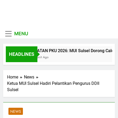
Skip
to
MUI
content
Khadimul Ummah wa
Sulawesi
Shadiqul Hukuuma
MENU
Selatan
CATATAN PKU 2026: MUI Sulsel Dorong Calon Ula
HEADLINES
26 Menit Ago
Home
News
Ketua MUI Sulsel Hadiri Pelantikan Pengurus DDII
Sulsel
NEWS