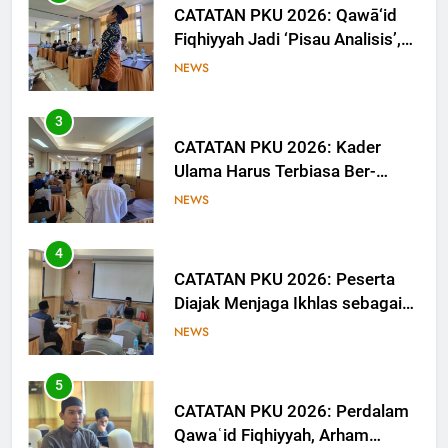
CATATAN PKU 2026: Qawā‘id
Fiqhiyyah Jadi ‘Pisau Analisis’,
Anggota PKU Hadapi Persoalan
NEWS
Kontemporer
3
CATATAN PKU 2026: Kader
Ulama Harus Terbiasa Ber-
Munāẓarah
NEWS
4
CATATAN PKU 2026: Peserta
Diajak Menjaga Ikhlas sebagai
Ruh Ibadah
NEWS
5
CATATAN PKU 2026: Perdalam
Qawaʿid Fiqhiyyah, Arham