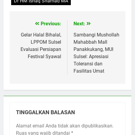
Dr HM Ishaq Shamad MA
Previous:
Next:
Navigasi
pos
Gelar Halal Bihalal,
Sambangi Mushollah
LPPOM Sulsel
Mahabbah Mall
Evaluasi Persiapan
Panakkukang, MUI
Festival Syawal
Sulsel: Apresiasi
Toleransi dan
Fasilitas Umat
TINGGALKAN BALASAN
Alamat email Anda tidak akan dipublikasikan.
Ruas yang wajib ditandai
*