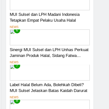
MUI Sulsel dan LPH Madani Indonesia
Tetapkan Empat Pelaku Usaha Halal
NEWS
6
Sinergi MUI Sulsel dan LPH Unhas Perkuat
Jaminan Produk Halal, Sidang Fatwa
Tetapkan Kehalalan 7 Pelaku Usaha
NEWS
7
Label Halal Belum Ada, Bolehkah Dibeli?
MUI Sulsel Jelaskan Batas Kaidah Darurat
NEWS
8