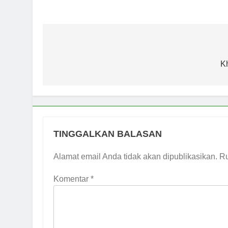
Sinergi MUI 
1 Minggu Ago
Label Halal 
1 Minggu Ago
Navigasi
Panitia Musd
pos
K
1 Minggu Ago
KENCINGILAH
Popularitas)
1 Minggu Ago
Musda MUI Su
1 Minggu Ago
TINGGALKAN BALASAN
Alamat email Anda tidak akan dipublikasikan.
Ru
Komentar
*