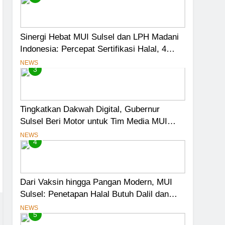
Sinergi Hebat MUI Sulsel dan LPH Madani
Indonesia: Percepat Sertifikasi Halal, 4
Pelaku Usaha Mikro Lulus Sidang Fatwa
NEWS
3
Tingkatkan Dakwah Digital, Gubernur
Sulsel Beri Motor untuk Tim Media MUI
Sulawesi Selatan
NEWS
4
Dari Vaksin hingga Pangan Modern, MUI
Sulsel: Penetapan Halal Butuh Dalil dan
Sains
NEWS
5