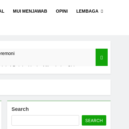
AL
MUI MENJAWAB
OPINI
LEMBAGA
eremoni
alal, 4 Pelaku Usaha Mikro Lulus Sidang
I Sulawesi Selatan
l dan Sains
Search
SEARCH