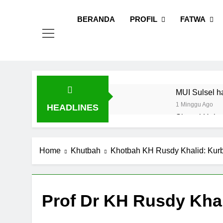
Skip
MUI
Khadimul
to
BERANDA
PROFIL
FATWA
content
MUI Sulsel h
1 Minggu Ago
HEADLINES
Sinergi Heba
Fatwa
1 Minggu Ago
Tingkatkan D
Home
Khutbah
Khotbah KH Rusdy Khalid: Kur
1 Minggu Ago
Dari Vaksin 
1 Minggu Ago
Prof Dr KH Rusdy Kha
MUI Sulsel d
1 Minggu Ago