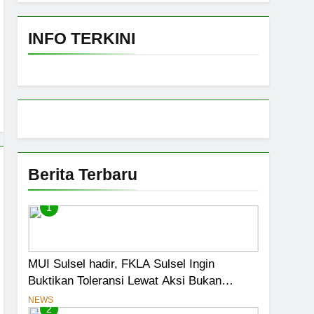
Fatwa Tetapkan Kehalalan 7 Pelaku Usaha
INFO TERKINI
 Darurat
ensasi Menjadi Jalan Pintas Menuju
iswa Jadi Prioritas
Berita Terbaru
1
MUI Sulsel hadir, FKLA Sulsel Ingin
Buktikan Toleransi Lewat Aksi Bukan
Seremoni
NEWS
2