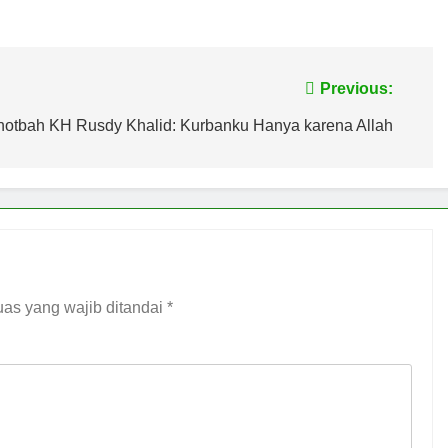
Sulsel dan LPH Unhas Perkuat Jaminan Produk Halal, Sidang 
Belum Ada, Bolehkah Dibeli? MUI Sulsel Jelaskan Batas Kaidah
Previous:
a IX MUI Sulsel Bangun Sinergi dengan PT Semen Tonasa
hotbah KH Rusdy Khalid: Kurbanku Hanya karena Allah
 SUMUR ZAMZAM, NISCAYA KAMU AKAN TERKENAL (Ketika S
lsel Bangun Kolaborasi dengan UNM, Pencerahan Kalbu Mahas
as yang wajib ditandai
*