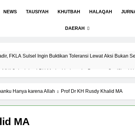
 Sulawesi Selatan
 Ummah wa Shadiqul Hukuuma
NEWS
TAUSIYAH
KHUTBAH
HALAQAH
JURN
DAERAH
adir, FKLA Sulsel Ingin Buktikan Toleransi Lewat Aksi Bukan S
t MUI Sulsel dan LPH Madani Indonesia: Percepat Sertifikasi H
akwah Digital, Gubernur Sulsel Beri Motor untuk Tim Media MU
banku Hanya karena Allah
Prof Dr KH Rusdy Khalid MA
hingga Pangan Modern, MUI Sulsel: Penetapan Halal Butuh Dali
lid MA
an LPH Madani Indonesia Tetapkan Empat Pelaku Usaha Halal