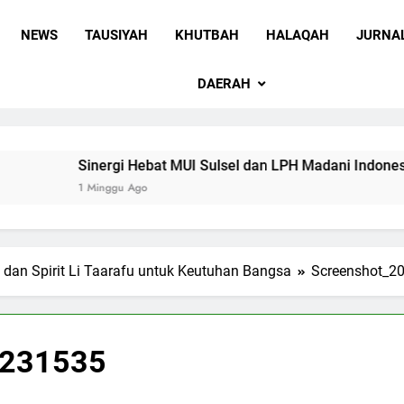
 Sulawesi Selatan
 Ummah wa Shadiqul Hukuuma
NEWS
TAUSIYAH
KHUTBAH
HALAQAH
JURNA
DAERAH
Sinergi Hebat MUI Sulsel dan LPH Madani Indonesia: Pe
1 Minggu Ago
ri dan Spirit Li Taarafu untuk Keutuhan Bangsa
Screenshot_2
_231535