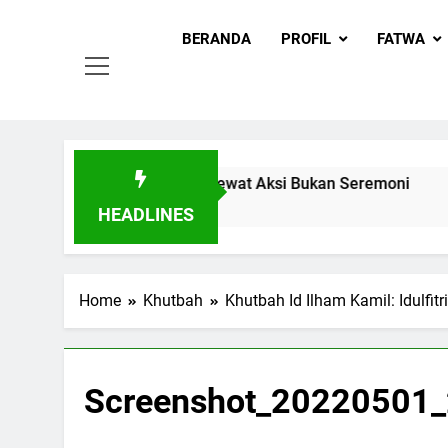
MUI
Skip
Khadimul
to
BERANDA
PROFIL
FATWA
content
 Ingin Buktikan Toleransi Lewat Aksi Bukan Seremoni
HEADLINES
Home
Khutbah
Khutbah Id Ilham Kamil: Idulfit
Screenshot_20220501