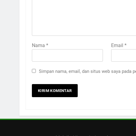
Nama
*
Email
*
Simpan nama, email, dan situs web saya pada p