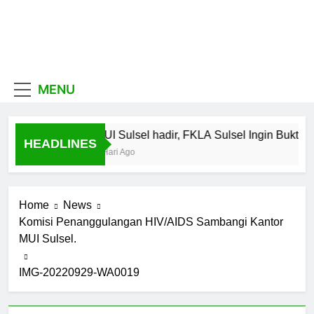
Skip
to
content
MUI
Khadimul Ummah wa
Shadiqul Hukuuma
Sulawesi
MENU
Selatan
MUI Sulsel hadir, FKLA Sulsel Ingin Buktik
HEADLINES
7 Hari Ago
Home
News
Komisi Penanggulangan HIV/AIDS Sambangi Kantor
MUI Sulsel.
IMG-20220929-WA0019