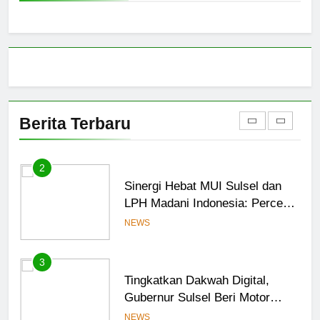
Bangun Sinergi dengan PT
Semen Tonasa
NEWS
1
MUI Sulsel hadir, FKLA Sulsel
Ingin Buktikan Toleransi Lewat
Berita Terbaru
Aksi Bukan Seremoni
NEWS
2
Sinergi Hebat MUI Sulsel dan
LPH Madani Indonesia: Percepat
Sertifikasi Halal, 4 Pelaku
NEWS
Usaha Mikro Lulus Sidang
Fatwa
3
Tingkatkan Dakwah Digital,
Gubernur Sulsel Beri Motor
untuk Tim Media MUI Sulawesi
NEWS