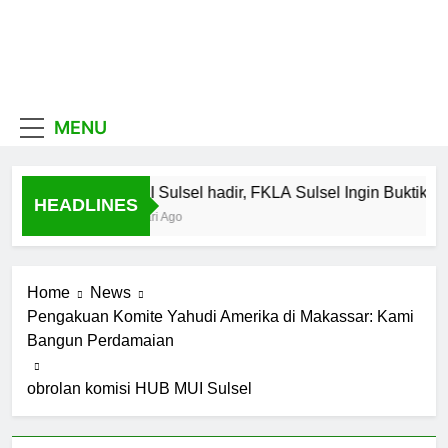
Skip
to
content
MUI
Khadimul Ummah wa
Shadiqul Hukuuma
Sulawesi
MENU
Selatan
MUI Sulsel hadir, FKLA Sulsel Ingin Buktikan
HEADLINES
6 Hari Ago
Home
News
Pengakuan Komite Yahudi Amerika di Makassar: Kami
Bangun Perdamaian
obrolan komisi HUB MUI Sulsel