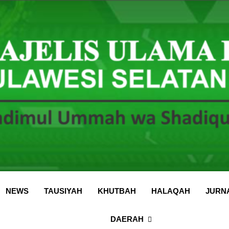
 Sulawesi Selatan
 Ummah wa Shadiqul Hukuuma
NEWS
TAUSIYAH
KHUTBAH
HALAQAH
JURN
DAERAH