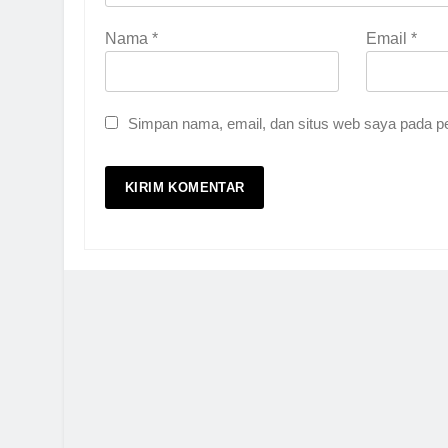
Nama
*
Email
*
Simpan nama, email, dan situs web saya pada pe