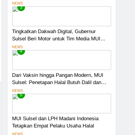
Pelaku Usaha Mikro Lulus Sidang Fatwa
NEWS
3
Tingkatkan Dakwah Digital, Gubernur
Sulsel Beri Motor untuk Tim Media MUI
Sulawesi Selatan
NEWS
4
Dari Vaksin hingga Pangan Modern, MUI
Sulsel: Penetapan Halal Butuh Dalil dan
Sains
NEWS
5
MUI Sulsel dan LPH Madani Indonesia
Tetapkan Empat Pelaku Usaha Halal
NEWS