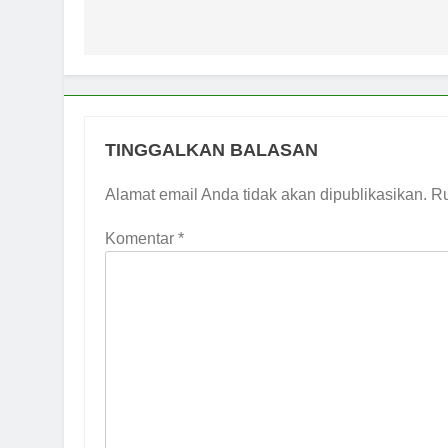
pos
1 Minggu Ago
KENCINGILAH
Popularitas)
1 Minggu Ago
Musda MUI Su
1 Minggu Ago
TINGGALKAN BALASAN
Alamat email Anda tidak akan dipublikasikan.
Ru
Komentar
*