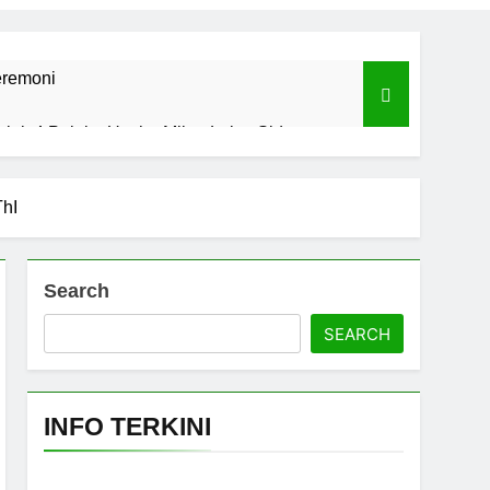
eremoni
alal, 4 Pelaku Usaha Mikro Lulus Sidang
I Sulawesi Selatan
ThI
l dan Sains
Search
SEARCH
Fatwa Tetapkan Kehalalan 7 Pelaku Usaha
INFO TERKINI
 Darurat