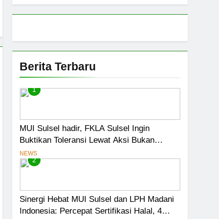
ensasi Menjadi Jalan Pintas Menuju
iswa Jadi Prioritas
Berita Terbaru
1
MUI Sulsel hadir, FKLA Sulsel Ingin
Buktikan Toleransi Lewat Aksi Bukan
Seremoni
NEWS
2
Sinergi Hebat MUI Sulsel dan LPH Madani
Indonesia: Percepat Sertifikasi Halal, 4