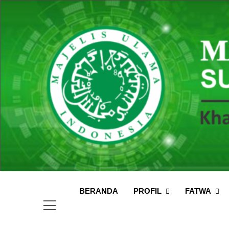
Skip
to
content
MUI
Khadimul
PROFIL
FATWA
BERANDA