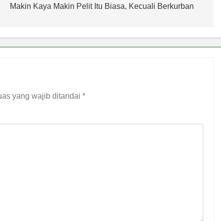
Makin Kaya Makin Pelit Itu Biasa, Kecuali Berkurban
 SUMUR ZAMZAM, NISCAYA KAMU AKAN TERKENAL (Ketika S
lsel Bangun Kolaborasi dengan UNM, Pencerahan Kalbu Mahas
as yang wajib ditandai
*