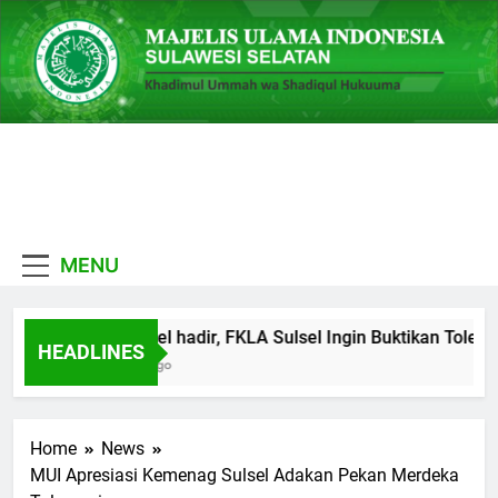
Skip
to
content
MUI
Khadimul Ummah wa
Sulawesi
Shadiqul Hukuuma
MENU
Selatan
MUI Sulsel hadir, FKLA Sulsel Ingin Buktikan Toleran
HEADLINES
1 Minggu Ago
Home
News
MUI Apresiasi Kemenag Sulsel Adakan Pekan Merdeka