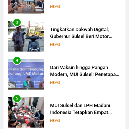
Gubernur Sulsel Beri Motor
untuk Tim Media MUI Sulawesi
NEWS
Selatan
4
Dari Vaksin hingga Pangan
Modern, MUI Sulsel: Penetapan
Halal Butuh Dalil dan Sains
NEWS
5
MUI Sulsel dan LPH Madani
Indonesia Tetapkan Empat
Pelaku Usaha Halal
NEWS
6
Sinergi MUI Sulsel dan LPH
Unhas Perkuat Jaminan Produk
Halal, Sidang Fatwa Tetapkan
NEWS