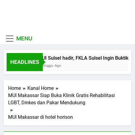
Skip
to
MUI
content
Khadimul Ummah wa
Sulawesi
Shadiqul Hukuuma
MENU
Selatan
MUI Sulsel hadir, FKLA Sulsel Ingin Buktikan
HEADLINES
1 Minggu Ago
Home
Kanal Home
MUI Makassar Siap Buka Klinik Gratis Rehabilitasi
LGBT, Dinkes dan Pakar Mendukung
MUI Makassar di hotel horison