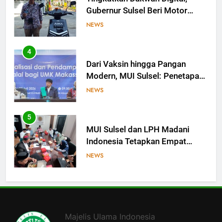
Gubernur Sulsel Beri Motor
untuk Tim Media MUI Sulawesi
NEWS
Selatan
4
Dari Vaksin hingga Pangan
Modern, MUI Sulsel: Penetapan
Halal Butuh Dalil dan Sains
NEWS
5
MUI Sulsel dan LPH Madani
Indonesia Tetapkan Empat
Pelaku Usaha Halal
NEWS
6
Sinergi MUI Sulsel dan LPH
Unhas Perkuat Jaminan Produk
Majelis Ulama Indonesia
Halal, Sidang Fatwa Tetapkan
NEWS