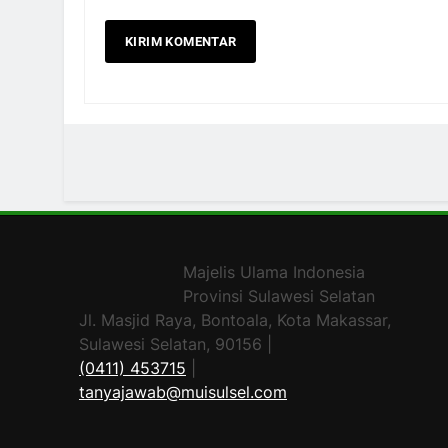
Majelis Ulama Indonesia
Provinsi Sulawesi Selatan
Jl. Masjid Raya, Bontoala, Kota Makassar,
Sulawesi Selatan, 90156 |
(0411) 453715
|
tanyajawab@muisulsel.com