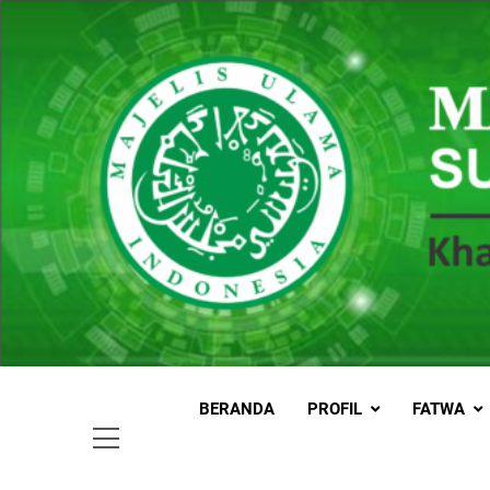
Skip
to
content
MUI
Khadimul
BERANDA
PROFIL
FATWA