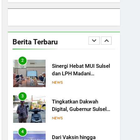
Sulsel Bangun Sinergi
dengan PT Semen Tonasa
NEWS
1
MUI Sulsel hadir, FKLA
Sulsel Ingin Buktikan
Berita Terbaru
Toleransi Lewat Aksi
NEWS
Bukan Seremoni
2
Sinergi Hebat MUI Sulsel
dan LPH Madani
Indonesia: Percepat
NEWS
Sertifikasi Halal, 4 Pelaku
Usaha Mikro Lulus Sidang
3
Tingkatkan Dakwah
Fatwa
Digital, Gubernur Sulsel
Beri Motor untuk Tim
NEWS
Media MUI Sulawesi
Selatan
4
Dari Vaksin hingga