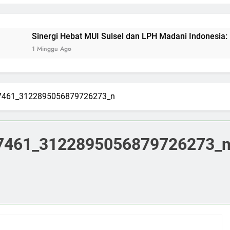
Sinergi Hebat MUI Sulsel dan LPH Madani Indonesia: Percepat
1 Minggu Ago
7461_3122895056879726273_n
7461_3122895056879726273_