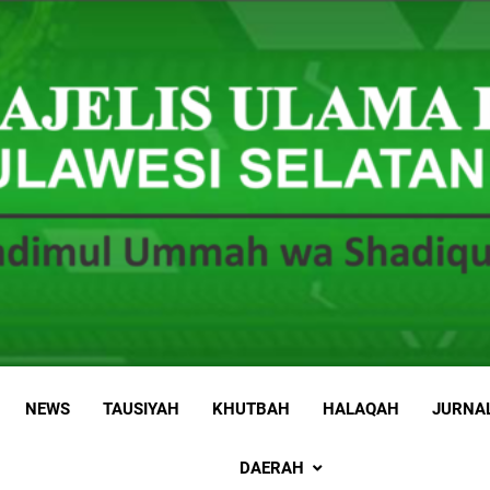
 Sulawesi Selatan
 Ummah wa Shadiqul Hukuuma
NEWS
TAUSIYAH
KHUTBAH
HALAQAH
JURNA
DAERAH