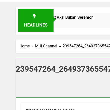
 Buktikan Toleransi Lewat Aksi Bukan Seremoni
HEADLINES
Home
MUI Channel
239547264_26493736554
239547264_26493736554