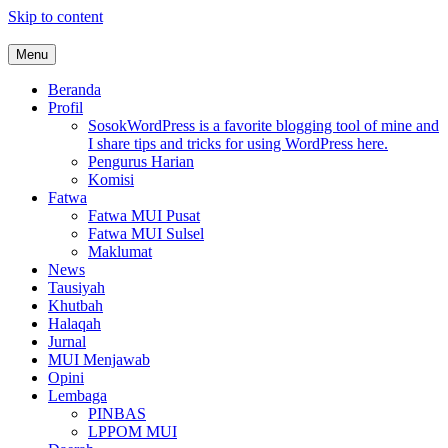
Skip to content
Menu
MUI Sulawesi Selatan
Khadimul Ummah wa Shadiqul Hukuuma
Beranda
Profil
Sosok
WordPress is a favorite blogging tool of mine and
I share tips and tricks for using WordPress here.
Pengurus Harian
Komisi
Fatwa
Fatwa MUI Pusat
Fatwa MUI Sulsel
Maklumat
News
Tausiyah
Khutbah
Halaqah
Jurnal
MUI Menjawab
Opini
Lembaga
PINBAS
LPPOM MUI