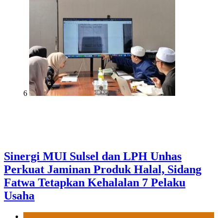
6
Sinergi MUI Sulsel dan LPH Unhas
Perkuat Jaminan Produk Halal, Sidang
Fatwa Tetapkan Kehalalan 7 Pelaku
Usaha
News