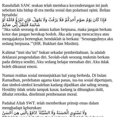
Rasulullah SAW. seakan telah membaca kecenderungan ini jauh
sebelum kita hidup di era media sosial dan polarisasi opini. Beliau
bersabda:
فَإِذَا كَانَ يَوْمُ صَوْمِ أَحَدِكُمْ فَلَا يَرْفُثْ وَلَا يَجْهَلْ، فَإِنِ امْرُؤٌ قَاتَلَهُ أَوْ
شَاتَمَهُ فَلْيَقُلْ إِنِّي صَائِمٌ
“Jika salah seorang di antara kalian berpuasa, maka jangan berkata
kotor dan jangan bersikap bodoh. Jika ada yang mencacinya atau
mengajaknya bertengkar, hendaklah ia berkata: ‘Sesungguhnya aku
sedang berpuasa.’”(HR. Bukhari dan Muslim).
Kalimat “inni sha’im” bukan sekadar pemberitahuan. Ia adalah
deklarasi pengendalian diri. Seolah-olah seorang mukmin berkata
pada dirinya sendiri, Aku sedang belajar menahan diri. Aku tidak
boleh dikuasai emosi.
Namun realitas sosial menunjukkan hal yang berbeda. Di bulan
Ramadhan, perdebatan agama kian panas, isu-isu sosial dipertajam,
dan simbol-simbol kesalehan kadang dijadikan alat saling serang.
Hostility tidak selalu tampak kasar, kadang ia dibungkus dalil,
dibalut retorika, diselimuti pembenaran moral.
Padahal Allah SWT. telah memberikan prinsip emas dalam
menghadapi keburukan:
وَلَا تَسْتَوِي الْحَسَنَةُ وَلَا السَّيِّئَةُ ۚ ادْفَعْ بِالَّتِي هِيَ أَحْسَنُ