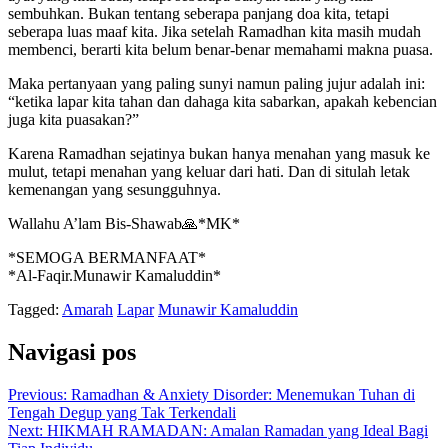
sembuhkan. Bukan tentang seberapa panjang doa kita, tetapi
seberapa luas maaf kita. Jika setelah Ramadhan kita masih mudah
membenci, berarti kita belum benar-benar memahami makna puasa.
Maka pertanyaan yang paling sunyi namun paling jujur adalah ini:
“ketika lapar kita tahan dan dahaga kita sabarkan, apakah kebencian
juga kita puasakan?”
Karena Ramadhan sejatinya bukan hanya menahan yang masuk ke
mulut, tetapi menahan yang keluar dari hati. Dan di situlah letak
kemenangan yang sesungguhnya.
Wallahu A’lam Bis-Shawab🙏*MK*
*SEMOGA BERMANFAAT*
*Al-Faqir.Munawir Kamaluddin*
Tagged:
Amarah
Lapar
Munawir Kamaluddin
Navigasi pos
Previous:
Ramadhan & Anxiety Disorder: Menemukan Tuhan di
Tengah Degup yang Tak Terkendali
Next:
HIKMAH RAMADAN: Amalan Ramadan yang Ideal Bagi