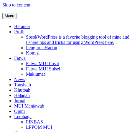
Skip to content
Menu
MUI Sulawesi Selatan
Khadimul Ummah wa Shadiqul Hukuuma
Beranda
Profil
Sosok
WordPress is a favorite blogging tool of mine and
I share tips and tricks for using WordPress here.
Pengurus Harian
Komisi
Fatwa
Fatwa MUI Pusat
Fatwa MUI Sulsel
Maklumat
News
Tausiyah
Khutbah
Halaqah
Jurnal
MUI Menjawab
Opini
Lembaga
PINBAS
LPPOM MUI