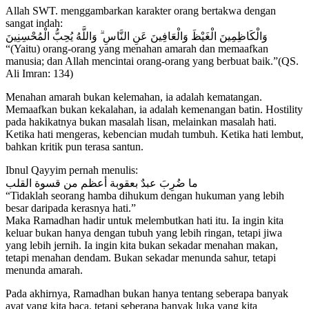
Allah SWT. menggambarkan karakter orang bertakwa dengan
sangat indah:
وَالْكَاظِمِينَ الْغَيْظَ وَالْعَافِينَ عَنِ النَّاسِ ۗ وَاللَّهُ يُحِبُّ الْمُحْسِنِينَ
“(Yaitu) orang-orang yang menahan amarah dan memaafkan
manusia; dan Allah mencintai orang-orang yang berbuat baik.”(QS.
Ali Imran: 134)
Menahan amarah bukan kelemahan, ia adalah kematangan.
Memaafkan bukan kekalahan, ia adalah kemenangan batin. Hostility
pada hakikatnya bukan masalah lisan, melainkan masalah hati.
Ketika hati mengeras, kebencian mudah tumbuh. Ketika hati lembut,
bahkan kritik pun terasa santun.
Ibnul Qayyim pernah menulis:
ما ضُرِبَ عبدٌ بعقوبة أعظم من قسوة القلب
“Tidaklah seorang hamba dihukum dengan hukuman yang lebih
besar daripada kerasnya hati.”
Maka Ramadhan hadir untuk melembutkan hati itu. Ia ingin kita
keluar bukan hanya dengan tubuh yang lebih ringan, tetapi jiwa
yang lebih jernih. Ia ingin kita bukan sekadar menahan makan,
tetapi menahan dendam. Bukan sekadar menunda sahur, tetapi
menunda amarah.
Pada akhirnya, Ramadhan bukan hanya tentang seberapa banyak
ayat yang kita baca, tetapi seberapa banyak luka yang kita