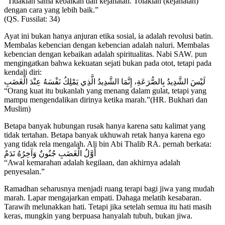
“Tidaklah sama kebaikan dan kejahatan. Tolaklah (kejahatan)
dengan cara yang lebih baik.”
(QS. Fussilat: 34)
Ayat ini bukan hanya anjuran etika sosial, ia adalah revolusi batin.
Membalas kebencian dengan kebencian adalah naluri. Membalas
kebencian dengan kebaikan adalah spiritualitas. Nabi SAW. pun
mengingatkan bahwa kekuatan sejati bukan pada otot, tetapi pada
kendali diri:
لَيْسَ الشَّدِيدُ بِالصُّرَعَةِ، إِنَّمَا الشَّدِيدُ الَّذِي يَمْلِكُ نَفْسَهُ عِنْدَ الْغَضَبِ
“Orang kuat itu bukanlah yang menang dalam gulat, tetapi yang
mampu mengendalikan dirinya ketika marah.”(HR. Bukhari dan
Muslim)
Betapa banyak hubungan rusak hanya karena satu kalimat yang
tidak tertahan. Betapa banyak ukhuwah retak hanya karena ego
yang tidak rela mengalah. Ali bin Abi Thalib RA. pernah berkata:
أَوَّلُ الْغَضَبِ جُنُونٌ وَآخِرُهُ نَدَمٌ
“Awal kemarahan adalah kegilaan, dan akhirnya adalah
penyesalan.”
Ramadhan seharusnya menjadi ruang terapi bagi jiwa yang mudah
marah. Lapar mengajarkan empati. Dahaga melatih kesabaran.
Tarawih melunakkan hati. Tetapi jika setelah semua itu hati masih
keras, mungkin yang berpuasa hanyalah tubuh, bukan jiwa.