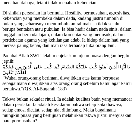
menahan dahaga, tetapi tidak menahan kebencian.
Di sinilah persoalan itu bermula. Hostility, permusuhan, agresivitas,
kebencian yang membeku dalam dada, kadang justru tumbuh di
bulan yang seharusnya menumbuhkan rahmah. Ia tidak selalu
berupa bentakan atau pukulan. Ia bisa hadir dalam nada sinis, dalam
unggahan bernada tajam, dalam komentar yang menusuk, dalam
perdebatan agama yang kehilangan adab. Ia hidup dalam hati yang
merasa paling benar, dan mati rasa terhadap luka orang lain.
Padahal Allah SWT. telah menjelaskan tujuan puasa dengan begitu
jernih:
يَا أَيُّهَا الَّذِينَ آمَنُوا كُتِبَ عَلَيْكُمُ الصِّيَامُ كَمَا كُتِبَ عَلَى الَّذِينَ مِن قَبْلِكُمْ
لَعَلَّكُمْ تَتَّقُونَ
“Wahai orang-orang beriman, diwajibkan atas kamu berpuasa
sebagaimana diwajibkan atas orang-orang sebelum kamu agar kamu
bertakwa.”(QS. Al-Baqarah: 183)
Takwa bukan sekadar ritual. Ia adalah kualitas batin yang memancar
dalam perilaku. Ia adalah kesadaran bahwa setiap kata diawasi,
setiap emosi dicatat, setiap niat ditimbang. Maka bagaimana
mungkin puasa yang bertujuan melahirkan takwa justru menyisakan
bara permusuhan?