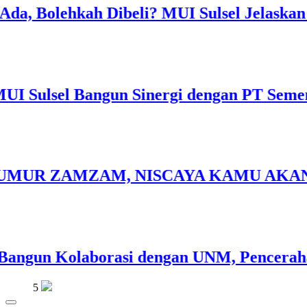
, Bolehkah Dibeli? MUI Sulsel Jelaskan Ba
Sulsel Bangun Sinergi dengan PT Semen T
5
ZAMZAM, NISCAYA KAMU AKAN TERKENAL 
MUI Sulsel dan LPH Madani Indonesia
Tetapkan Empat Pelaku Usaha Halal
gun Kolaborasi dengan UNM, Pencerahan K
News
6