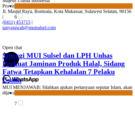
Majelis Ulama Indonesia
Usaha
Provinsi Sulawesi Selatan
Jl. Masjid Raya, Bontoala, Kota Makassar, Sulawesi Selatan, 90156
|
News
(0411) 453715
|
tanyajawab@muisulsel.com
7
Open chat
Label Halal Belum Ada, Bolehkah Dibeli?
1
MUI Sulsel Jelaskan Batas Kaidah
Darurat
MUI MENJAWAB: Silahkan ajukan pertanyaan seputar Islam, akan
dijawab Langsung ULAMA dari MUI SULSEL.
News
8