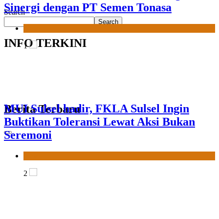
Buktikan Toleransi Lewat Aksi Bukan
Search
Seremoni
Search
News
INFO TERKINI
2
Berita Terbaru
Sinergi Hebat MUI Sulsel dan LPH
Madani Indonesia: Percepat Sertifikasi
Halal, 4 Pelaku Usaha Mikro Lulus
Sidang Fatwa
News
3