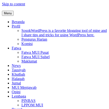
Skip to content
Menu
MUI Sulawesi Selatan
Khadimul Ummah wa Shadiqul Hukuuma
Beranda
Profil
Sosok
WordPress is a favorite blogging tool of mine and
I share tips and tricks for using WordPress here.
Pengurus Harian
Komisi
Fatwa
Fatwa MUI Pusat
Fatwa MUI Sulsel
Maklumat
News
Tausiyah
Khutbah
Halaqah
Jurnal
MUI Menjawab
Opini
Lembaga
PINBAS
LPPOM MUI