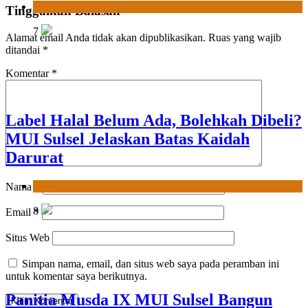
Tinggalkan Balasan
News
Alamat email Anda tidak akan dipublikasikan.
Ruas yang wajib
8
ditandai
*
Komentar
*
Panitia Musda IX MUI Sulsel Bangun
Sinergi dengan PT Semen Tonasa
News
Nama
*
1
Email
*
Situs Web
Simpan nama, email, dan situs web saya pada peramban ini
untuk komentar saya berikutnya.
MUI Sulsel hadir, FKLA Sulsel Ingin