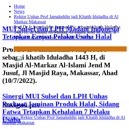
Home
News
Rektor Unhas Prof Jamaluddin jadi Khatib Iduladha di Al
Markaz Makassar
Sinergi MUI Sulsel dan LPH Unhas
Prof Dr Ir Jamaluddin Jompa MSc sebagai khatib Iduladha
1443 H, di Masjid Al-Markaz Al-Islami Jend M Jusuf, Jl
Perkuat Jaminan Produk Halal, Sidang
Masjid Raya, Makassar, Ahad (10/7/2022).
Fatwa Tetapkan Kehalalan 7 Pelaku
Usaha
Prof Dr Ir Jamaluddin Jompa MSc
sebagai khatib Iduladha 1443 H, di
News
Masjid Al-Markaz Al-Islami Jend M
Jusuf, Jl Masjid Raya, Makassar, Ahad
7
(10/7/2022).
Navigasi pos
Label Halal Belum Ada, Bolehkah Dibeli?
MUI Sulsel Jelaskan Batas Kaidah
Previous:
Rektor Unhas Prof Jamaluddin jadi Khatib Iduladha di Al
Markaz Makassar
Darurat