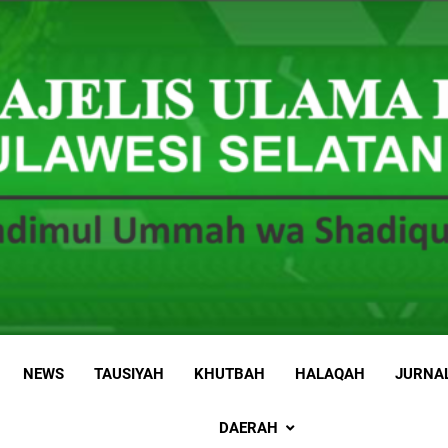
 Sulawesi Selatan
 Ummah wa Shadiqul Hukuuma
NEWS
TAUSIYAH
KHUTBAH
HALAQAH
JURNA
DAERAH