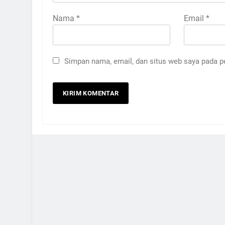
Nama
*
Email
*
Simpan nama, email, dan situs web saya pada p