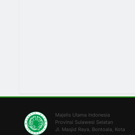
Majelis Ulama Indonesia
Provinsi Sulawesi Selatan
Jl. Masjid Raya, Bontoala, Kota