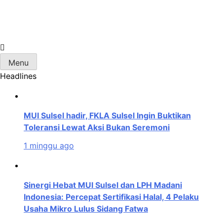
Skip
to
content
MUI Sulawesi Selatan
Khadimul Ummah wa Shadiqul Hukuuma
Menu
Headlines
MUI Sulsel hadir, FKLA Sulsel Ingin Buktikan
Toleransi Lewat Aksi Bukan Seremoni
1 minggu ago
Sinergi Hebat MUI Sulsel dan LPH Madani
Indonesia: Percepat Sertifikasi Halal, 4 Pelaku
Usaha Mikro Lulus Sidang Fatwa